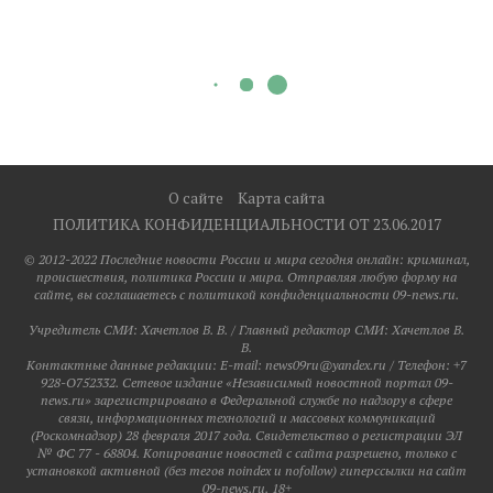
О сайте
Карта сайта
ПОЛИТИКА КОНФИДЕНЦИАЛЬНОСТИ ОТ 23.06.2017
© 2012-2022 Последние новости России и мира сегодня онлайн: криминал,
происшествия, политика России и мира. Отправляя любую форму на
сайте, вы соглашаетесь с политикой конфиденциальности 09-news.ru.
Учредитель СМИ: Хaчeтлoв B. B. / Главный редактор СМИ: Хaчeтлoв B.
B.
Контактные данные редакции: E-mail: news09ru@yandex.ru / Телефон: +7
928-O752332. Сетевое издание «Независимый новостной портал 09-
news.ru» зарегистрировано в Федеральной службе по надзору в сфере
связи, информационных технологий и массовых коммуникаций
(Роскомнадзор) 28 февраля 2017 года. Свидетельство о регистрации ЭЛ
№ ФС 77 - 68804. Копирование новостей с сайта разрешено, только с
установкой активной (без тегов noindex и nofollow) гиперссылки на сайт
09-news.ru. 18+