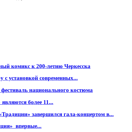
ный комикс к 200-летию Черкесска
 с установкой современных...
 фестиваль национального костюма
вляются более 11...
Традиции» завершился гала-концертом в...
ция» впервые...