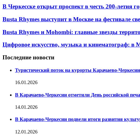
В Черкесске открыт проспект в честь 200-летия г
Busta Rhymes выступит в Москве на фестивале свет
Busta Rhymes и Mohombi: главные звезды территор
Цифровое искусство, музыка и кинематограф: в М
Последние новости
Туристический поток на курорты Карачаево-Черкесии
16.01.2026
В Карачаево-Черкесии отметили День российской печ
14.01.2026
В Карачаево-Черкесии подвели итоги развития культур
12.01.2026