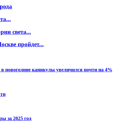
орода
а...
ии света...
оскве пройдет...
 в новогодние каникулы увеличился почти на 4%
ати
ы за 2025 год