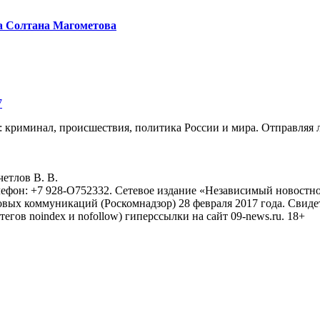
а Солтана Магометова
7
: криминал, происшествия, политика России и мира. Отправляя 
eтлoв B. B.
лефон: +7 928-O752332. Сетевое издание «Независимый новостно
овых коммуникаций (Роскомнадзор) 28 февраля 2017 года. Свиде
тегов noindex и nofollow) гиперссылки на сайт 09-news.ru. 18+