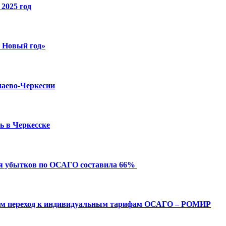
2025 год
й Новый год»
чаево-Черкесии
ь в Черкесске
ия убытков по ОСАГО составила 66%
ым переход к индивидуальным тарифам ОСАГО – РОМИР