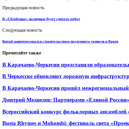
Предыдущая новость
В «Сбербанке» наличные будет считать робот
Следующая новость
Китай заинтересовался строительством подземного тоннеля в Крым
Прочитайте также
В Карачаево-Черкесии представили образователь
В Черкесске обновляют дорожную инфраструктуру
В Карачаево-Черкесии прошёл межрегиональный
Дмитрий Медведев: Партнерами «Единой России» я
Всероссийский конкурс фольклорных ансамблей «
Busta Rhymes и Mohombi: фестиваль света «Проек