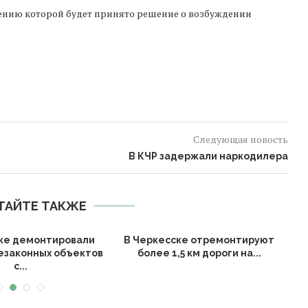
шению которой будет принято решение о возбуждении
Следующая новость
В КЧР задержали наркодилера
ТАЙТЕ ТАКЖЕ
ке демонтировали
В Черкесске отремонтируют
В 
незаконных объектов
более 1,5 км дороги на...
с...