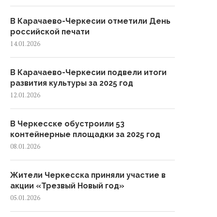
В Карачаево-Черкесии отметили День
российской печати
14.01.2026
В Карачаево-Черкесии подвели итоги
развития культуры за 2025 год
12.01.2026
В Черкесске обустроили 53
контейнерные площадки за 2025 год
08.01.2026
Черкесске внедрили первый в
В Карачаево-Черкеси
Жители Черкесска приняли участие в
городе проекционный
объявлен августовски
акции «Трезвый Новый год»
пешеходный...
месячник чистоты: суббо
охватит...
05.01.2026