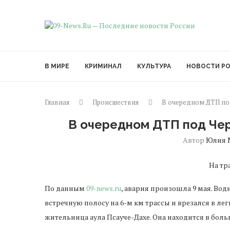
В МИРЕ
КРИМИНАЛ
КУЛЬТУРА
НОВОСТИ Р
Главная
Происшествия
В очередном ДТП по
В очередном ДТП под Че
Автор
Юлия 
На тр
По данным
09-news.ru
, авария произошла 9 мая. Вод
встречную полосу на 6-м км трассы и врезался в ле
жительница аула Псауче-Дахе. Она находится в боль