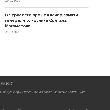
26.12.2025
В Черкесске прошел вечер памяти
генерал-полковника Солтана
Магометова
25.12.2025
6.2017
я любую форму на сайте, вы соглашаетесь с политикой
B.