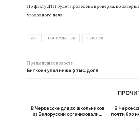
По факту ДТП будет проведена проверка, по завер
уголовного дела.
ДТП
ПОСТРАДАВШИЕ
ЧЕРКЕССК
Предыдущая новость
Биткоин упал ниже 9 тыс. долл.
ПРОЧИ
сии перед
В Черкесске для 20 школьников
В Черкесс
о года
из Белоруссии организовали...
почти 600 
...