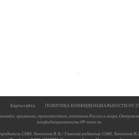
Карта сайта
ПОЛИТИКА КОНФИДЕНЦИАЛЬНОСТИ ОТ 23.0
я онлайн: криминал, происшествия, политика России и мира. Отправля
конфиденциальности 09-news.ru.
чредитель СМИ: Хaчeтлoв B. B. / Главный редактор СМИ: Хaчeтлoв B. 