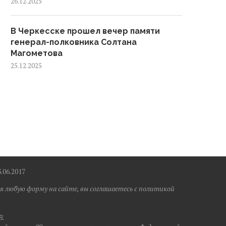
26.12.2025
В Черкесске прошел вечер памяти
генерал-полковника Солтана
Магометова
25.12.2025
6.2017
я любую форму на сайте, вы соглашаетесь с политикой
B.