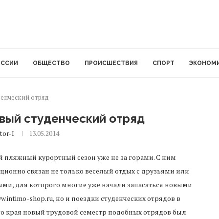
ОССИИ
ОБЩЕСТВО
ПРОИСШЕСТВИЯ
СПОРТ
ЭКОНОМ
денческий отряд
рвый студенческий отряд
tor-I
13.05.2014
 пляжный курортный сезон уже не за горами. С ним
ционно связан не только веселый отдых с друзьями или
ми, для которого многие уже начали запасаться новыми
.intimo-shop.ru, но и поездки студенческих отрядов в
го края новый трудовой семестр подобных отрядов был