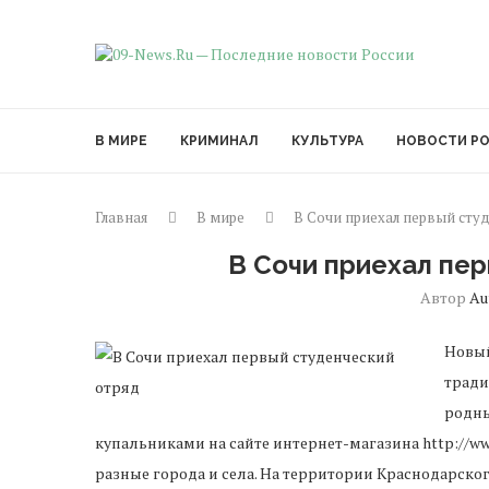
В МИРЕ
КРИМИНАЛ
КУЛЬТУРА
НОВОСТИ Р
Главная
В мире
В Сочи приехал первый сту
В Сочи приехал пе
Автор
Au
Новый
тради
родны
купальниками на сайте интернет-магазина http://www
разные города и села. На территории Краснодарско