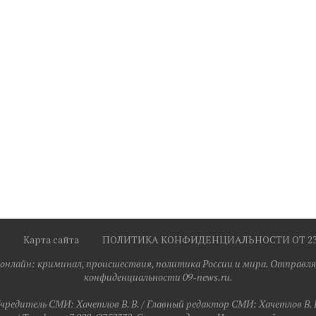
Карта сайта
ПОЛИТИКА КОНФИДЕНЦИАЛЬНОСТИ ОТ 23.0
я онлайн: криминал, происшествия, политика России и мира. Отправля
конфиденциальности 09-news.ru.
чредитель СМИ: Хaчeтлoв B. B. / Главный редактор СМИ: Хaчeтлoв B. 