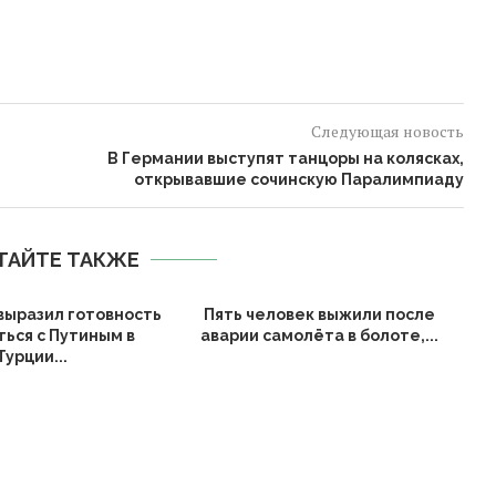
Следующая новость
В Германии выступят танцоры на колясках,
открывавшие сочинскую Паралимпиаду
ТАЙТЕ ТАКЖЕ
выразил готовность
Пять человек выжили после
ться с Путиным в
аварии самолёта в болоте,...
Турции...