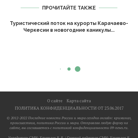
ПРОЧИТАЙТЕ ТАКЖЕ
Туристический поток на курорты Карачаево-
Черкесии в новогодние каникулы...
О сайте
Карта сайта
ПОЛИТИКА КОНФИДЕНЦИАЛЬНОСТИ ОТ 23.06.2017
© 2012-2022 Последние новости России и мира сегодня онлайн: криминал,
происшествия, политика России и мира. Отправляя любую форму на
сайте, вы соглашаетесь с политикой конфиденциальности 09-news.ru.
Учредитель СМИ: Хaчeтлoв B. B. / Главный редактор СМИ: Хaчeтлoв B.