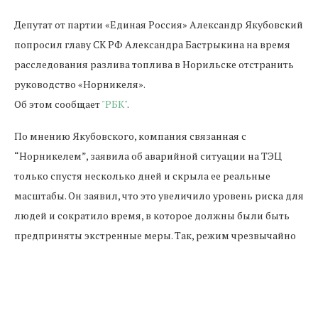
Депутат от партии «Единая Россия» Александр Якубовский
попросил главу СК РФ Александра Бастрыкина на время
расследования разлива топлива в Норильске отстранить
руководство «Норникеля».
Об этом сообщает
"РБК"
.
По мнению Якубовского, компания связанная с
“Норникелем”, заявила об аварийной ситуации на ТЭЦ
только спустя несколько дней и скрыла ее реальные
масштабы. Он заявил, что это увеличило уровень риска для
людей и сократило время, в которое должны были быть
предприняты экстренные меры. Так, режим чрезвычайно
ситуации был введен только 1 июня, а утечка произошла 29
мая. При этом винит он в такой ситуации руководство
“Норникеля”, которые якобы не модернизировали
оборудование НТЭК. И теперь главное его требование - это