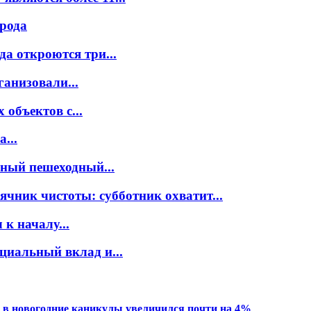
орода
а откроются три...
ганизовали...
объектов с...
...
нный пешеходный...
ячник чистоты: субботник охватит...
к началу...
циальный вклад и...
 в новогодние каникулы увеличился почти на 4%