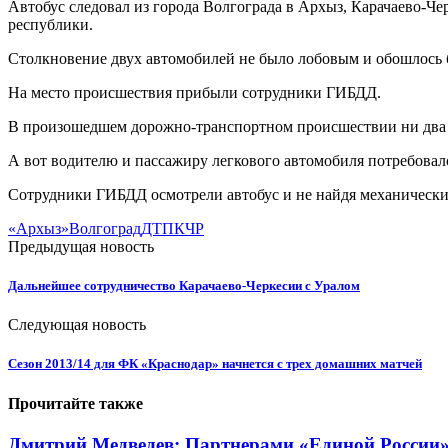
Автобус следовал из города Волгограда в Архыз, Карачаево-Че
республики.
Столкновение двух автомобилей не было лобовым и обошлось б
На место происшествия прибыли сотрудники ГИБДД.
В произошедшем дорожно-транспортном происшествии ни два в
А вот водителю и пассажиру легкового автомобиля потребовал
Сотрудники ГИБДД осмотрели автобус и не найдя механически
«Архыз»
Волгоград
ДТП
КЧР
Предыдущая новость
Дальнейшее сотрудничество Карачаево-Черкесии с Уралом
Следующая новость
Сезон 2013/14 для ФК «Краснодар» начнется с трех домашних матчей
Прочитайте также
Дмитрий Медведев: Партнерами «Единой России» я