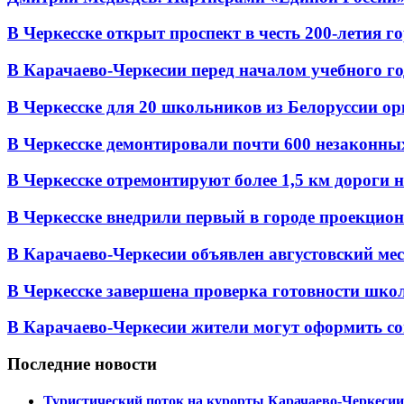
В Черкесске открыт проспект в честь 200-летия г
В Карачаево-Черкесии перед началом учебного год
В Черкесске для 20 школьников из Белоруссии ор
В Черкесске демонтировали почти 600 незаконных 
В Черкесске отремонтируют более 1,5 км дороги на
В Черкесске внедрили первый в городе проекцио
В Карачаево-Черкесии объявлен августовский мес
В Черкесске завершена проверка готовности школ 
В Карачаево-Черкесии жители могут оформить со
Последние новости
Туристический поток на курорты Карачаево-Черкесии