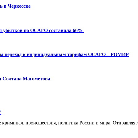
ь в Черкесске
ия убытков по ОСАГО составила 66%
ым переход к индивидуальным тарифам ОСАГО – РОМИР
а Солтана Магометова
7
: криминал, происшествия, политика России и мира. Отправляя 