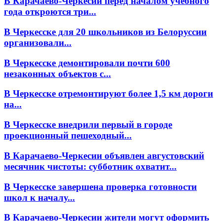
В Карачаево-Черкесии перед началом учебного
года откроются три...
В Черкесске для 20 школьников из Белоруссии
организовали...
В Черкесске демонтировали почти 600
незаконных объектов с...
В Черкесске отремонтируют более 1,5 км дороги
на...
В Черкесске внедрили первый в городе
проекционный пешеходный...
В Карачаево-Черкесии объявлен августовский
месячник чистоты: субботник охватит...
В Черкесске завершена проверка готовности
школ к началу...
В Карачаево-Черкесии жители могут оформить