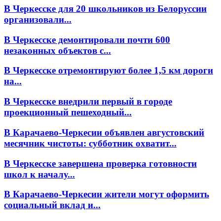
В Черкесске для 20 школьников из Белоруссии
организовали...
В Черкесске демонтировали почти 600
незаконных объектов с...
В Черкесске отремонтируют более 1,5 км дороги
на...
В Черкесске внедрили первый в городе
проекционный пешеходный...
В Карачаево-Черкесии объявлен августовский
месячник чистоты: субботник охватит...
В Черкесске завершена проверка готовности
школ к началу...
В Карачаево-Черкесии жители могут оформить
социальный вклад и...