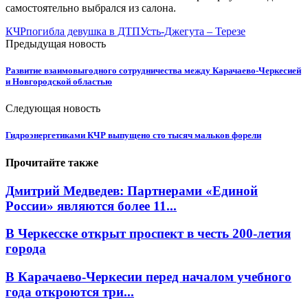
самостоятельно выбрался из салона.
КЧР
погибла девушка в ДТП
Усть-Джегута – Терезе
Предыдущая новость
Развитие взаимовыгодного сотрудничества между Карачаево-Черкесией
и Новгородской областью
Следующая новость
Гидроэнергетиками КЧР выпущено сто тысяч мальков форели
Прочитайте также
Дмитрий Медведев: Партнерами «Единой
России» являются более 11...
В Черкесске открыт проспект в честь 200-летия
города
В Карачаево-Черкесии перед началом учебного
года откроются три...