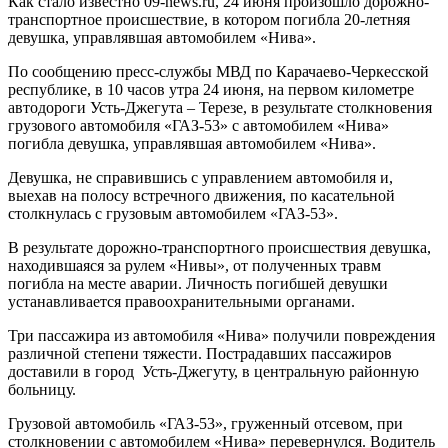
Как стало известно 09-news.ru, 24 июня произошло дорожно-
транспортное происшествие, в котором погибла 20-летняя
девушка, управлявшая автомобилем «Нива».
По сообщению пресс-службы МВД по Карачаево-Черкесской
республике, в 10 часов утра 24 июня, на первом километре
автодороги Усть-Джегута – Терезе, в результате столкновения
грузового автомобиля «ГАЗ-53» с автомобилем «Нива»
погибла девушка, управлявшая автомобилем «Нива».
Девушка, не справившись с управлением автомобиля и,
выехав на полосу встречного движения, по касательной
столкнулась с грузовым автомобилем «ГАЗ-53».
В результате дорожно-транспортного происшествия девушка,
находившаяся за рулем «Нивы», от полученных травм
погибла на месте аварии. Личность погибшей девушки
устанавливается правоохранительными органами.
Три пассажира из автомобиля «Нива» получили повреждения
различной степени тяжести. Пострадавших пассажиров
доставили в город Усть-Джегуту, в центральную районную
больницу.
Грузовой автомобиль «ГАЗ-53», груженный отсевом, при
столкновении с автомобилем «Нива» перевернулся. Водитель