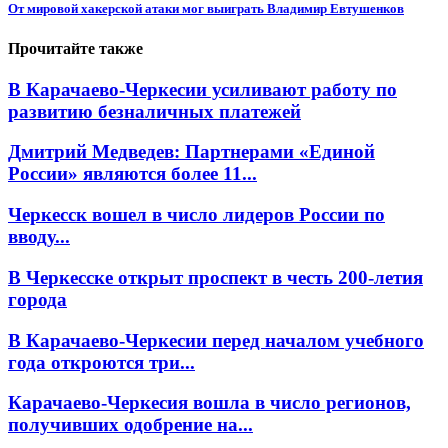
От мировой хакерской атаки мог выиграть Владимир Евтушенков
Прочитайте также
В Карачаево-Черкесии усиливают работу по
развитию безналичных платежей
Дмитрий Медведев: Партнерами «Единой
России» являются более 11...
Черкесск вошел в число лидеров России по
вводу...
В Черкесске открыт проспект в честь 200-летия
города
В Карачаево-Черкесии перед началом учебного
года откроются три...
Карачаево-Черкесия вошла в число регионов,
получивших одобрение на...