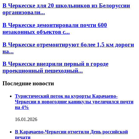
В Черкесске для 20 школьников из Белоруссии
организовали...
В Черкесске демонтировали почти 600
незаконных объектов с...
В Черкесске отремонтируют более 1,5 км дороги
на...
В Черкесске внедрили первый в городе
проекционный пешеходный...
Последние новости
Туристический поток на курорты Карачаево-
Черкесии в новогодние каникулы увеличился почти
на 4%
16.01.2026
В Карачаево-Черкесии отметили День российской
печати