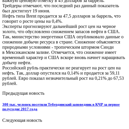
важную ценовую отметку в 45 долларов за баррель.
Трейдеры отмечают, что последний раз данный показатель
был достигнут 19 июня.
Нефть типа Brent продается за 47,5 долларов за баррель, что
говорит о росте цены на 0,4%.
Эксперты прогнозируют дальнейший рост цен на черное
золото, что обусловлено снижением запасов нефти в США.
Так, министерство энергетики США опубликовало данные о
снижении добычи ресурса в стране. Снижение объясняется
природными условиями - тропическим штормом Синди
в Мексиканском заливе. Отмечается, что снижение имеет
временный характер и США вскоре вновь начнет наращивать
добычу нефти.
Российский рубль практически не реагирует на рост цен на
нефть. Так, доллар опустился на 0,14% и продается за 59,11
рублей. Евро показал незначительный рост на 0,21% до 67,53
рублей.
Предыдущая новость
300 тыс. человек посетили Тебердинский заповедник в КЧР за первое
полугодие 2017 года
Следующая новость