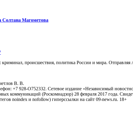
а Солтана Магометова
7
: криминал, происшествия, политика России и мира. Отправляя 
eтлoв B. B.
лефон: +7 928-O752332. Сетевое издание «Независимый новостно
овых коммуникаций (Роскомнадзор) 28 февраля 2017 года. Свиде
тегов noindex и nofollow) гиперссылки на сайт 09-news.ru. 18+