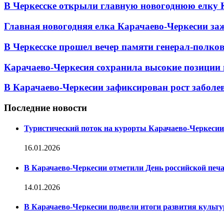
В Черкесске открыли главную новогоднюю елку 
Главная новогодняя елка Карачаево-Черкесии заж
В Черкесске прошел вечер памяти генерал-полк
Карачаево-Черкесия сохранила высокие позиции 
В Карачаево-Черкесии зафиксирован рост заболе
Последние новости
Туристический поток на курорты Карачаево-Черкесии
16.01.2026
В Карачаево-Черкесии отметили День российской печ
14.01.2026
В Карачаево-Черкесии подвели итоги развития культур