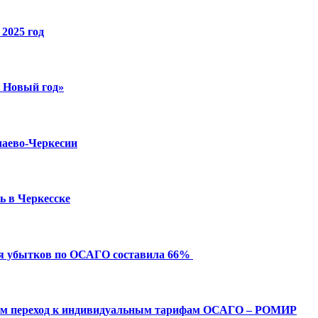
2025 год
й Новый год»
чаево-Черкесии
ь в Черкесске
ия убытков по ОСАГО составила 66%
ым переход к индивидуальным тарифам ОСАГО – РОМИР