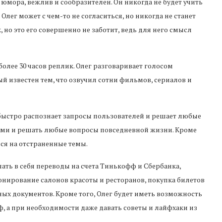
м юмора, вежлив и сообразителен. Он никогда не будет учить
 Олег может с чем-то не согласиться, но никогда не станет
, но это его совершенно не заботит, ведь для него смысл
лее 30 часов реплик. Олег разговаривает голосом
й известен тем, что озвучил сотни фильмов, сериалов и
быстро распознает запросы пользователей и решает любые
ами и решать любые вопросы повседневной жизни. Кроме
ся на отстраненные темы.
ть в себя переводы на счета Тинькофф и Сбербанка,
нирование салонов красоты и ресторанов, покупка билетов
нных документов. Кроме того, Олег будет иметь возможность
 а при необходимости даже давать советы и лайфхаки из