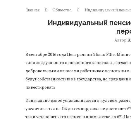
Главная
Общество
Индивидуальный пенсио
Индивидуальный пенси
пер
Автор
В
В сентябре 2016 года Центральный банк РФ и Мини
«индивидуального пенсионного капитала», согласн
добровольными взносами работника с возможным с
будут собственностью не государства, но гражданин
инвестировать.
Изначально взнос устанавливается в нулевом разме
увеличивается на 1% до тех пор, пока не достигнет 6
так и установить его размер в промежутке до 6%. На
они не будут облагаться подоходным налогом. Для 