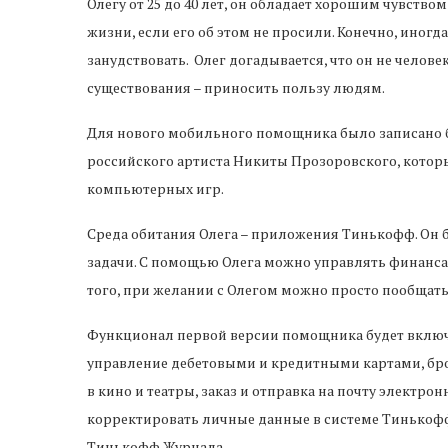
Олегу от 25 до 40 лет, он обладает хорошим чувство
жизни, если его об этом не просили. Конечно, иногда
занудствовать. Олег догадывается, что он не человек
существования – приносить пользу людям.
Для нового мобильного помощника было записано бо
российского артиста Никиты Прозоровского, которы
компьютерных игр.
Среда обитания Олега – приложения Тинькофф. Он 
задачи. С помощью Олега можно управлять финанс
того, при желании с Олегом можно просто пообщать
Функционал первой версии помощника будет включа
управление дебетовыми и кредитными картами, бро
в кино и театры, заказ и отправка на почту электро
корректировать личные данные в системе Тинькофф,
Тинькофф Журнала.