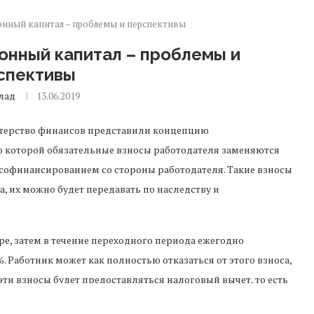
нный капитал – проблемы и перспективы
онный капитал – проблемы и
спективы
лад
13.06.2019
стерство финансов представили концепцию
о которой обязательные взносы работодателя заменяются
офинансированием со стороны работодателя. Такие взносы
а, их можно будет передавать по наследству и
ре, затем в течение переходного периода ежегодно
%. Работник может как полностью отказаться от этого взноса,
 эти взносы будет предоставляться налоговый вычет, то есть
работодателей, софинансирующих такие накопления, также