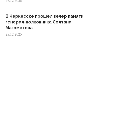
26.12.2025
В Черкесске прошел вечер памяти
генерал-полковника Солтана
Магометова
25.12.2025
Главная новогодняя елка
В Черкесске прошел веч
арачаево-Черкесии зажглась
памяти генерал-полковн
в Черкесске
Солтана Магометова