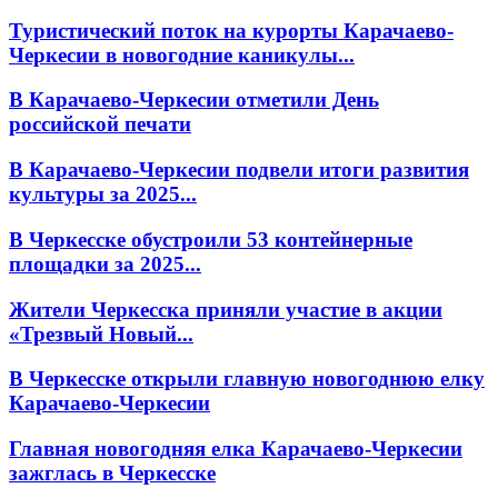
Туристический поток на курорты Карачаево-
Черкесии в новогодние каникулы...
В Карачаево-Черкесии отметили День
российской печати
В Карачаево-Черкесии подвели итоги развития
культуры за 2025...
В Черкесске обустроили 53 контейнерные
площадки за 2025...
Жители Черкесска приняли участие в акции
«Трезвый Новый...
В Черкесске открыли главную новогоднюю елку
Карачаево-Черкесии
Главная новогодняя елка Карачаево-Черкесии
зажглась в Черкесске