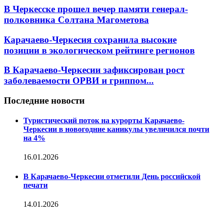
В Черкесске прошел вечер памяти генерал-
полковника Солтана Магометова
Карачаево-Черкесия сохранила высокие
позиции в экологическом рейтинге регионов
В Карачаево-Черкесии зафиксирован рост
заболеваемости ОРВИ и гриппом...
Последние новости
Туристический поток на курорты Карачаево-
Черкесии в новогодние каникулы увеличился почти
на 4%
16.01.2026
В Карачаево-Черкесии отметили День российской
печати
14.01.2026