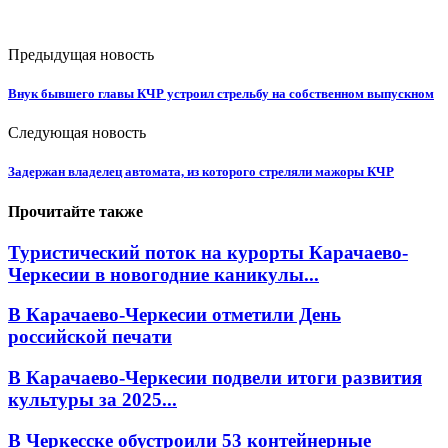
Предыдущая новость
Внук бывшего главы КЧР устроил стрельбу на собственном выпускном
Следующая новость
Задержан владелец автомата, из которого стреляли мажоры КЧР
Прочитайте также
Туристический поток на курорты Карачаево-
Черкесии в новогодние каникулы...
В Карачаево-Черкесии отметили День
российской печати
В Карачаево-Черкесии подвели итоги развития
культуры за 2025...
В Черкесске обустроили 53 контейнерные