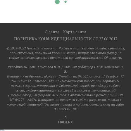
О сайте
Карта сайта
ПОЛИТИКА КОНФИДЕНЦИАЛЬНОСТИ ОТ 23.06.2017
© 2012-2022 Последние новости России и мира сегодня онлайн: криминал,
происшествия, политика России и мира. Отправляя любую форму на
сайте, вы соглашаетесь с политикой конфиденциальности 09-news.ru.
Учредитель СМИ: Хaчeтлoв B. B. / Главный редактор СМИ: Хaчeтлoв B.
B.
Контактные данные редакции: E-mail: news09ru@yandex.ru / Телефон: +7
928-O752332. Сетевое издание «Независимый новостной портал 09-
news.ru» зарегистрировано в Федеральной службе по надзору в сфере
связи, информационных технологий и массовых коммуникаций
(Роскомнадзор) 28 февраля 2017 года. Свидетельство о регистрации ЭЛ
№ ФС 77 - 68804. Копирование новостей с сайта разрешено, только с
установкой активной (без тегов noindex и nofollow) гиперссылки на сайт
09-news.ru. 18+
НАВЕРХ