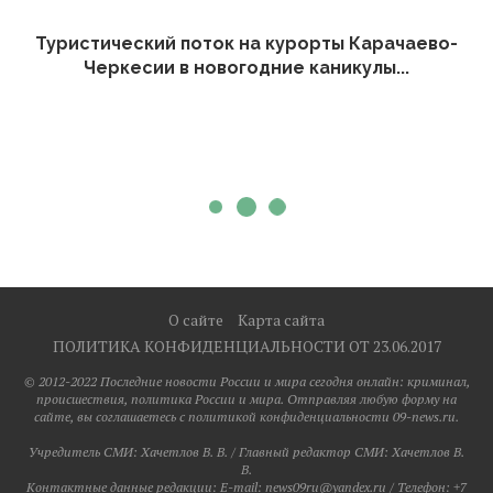
Туристический поток на курорты Карачаево-
Черкесии в новогодние каникулы...
О сайте
Карта сайта
ПОЛИТИКА КОНФИДЕНЦИАЛЬНОСТИ ОТ 23.06.2017
© 2012-2022 Последние новости России и мира сегодня онлайн: криминал,
происшествия, политика России и мира. Отправляя любую форму на
сайте, вы соглашаетесь с политикой конфиденциальности 09-news.ru.
Учредитель СМИ: Хaчeтлoв B. B. / Главный редактор СМИ: Хaчeтлoв B.
B.
Контактные данные редакции: E-mail: news09ru@yandex.ru / Телефон: +7