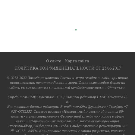
О сайте
Карта сайта
ПОЛИТИКА КОНФИДЕНЦИАЛЬНОСТИ ОТ 23.06.2017
© 2012-2022 Последние новости России и мира сегодня онлайн: криминал,
происшествия, политика России и мира. Отправляя любую форму на
сайте, вы соглашаетесь с политикой конфиденциальности 09-news.ru.
Учредитель СМИ: Хaчeтлoв B. B. / Главный редактор СМИ: Хaчeтлoв B.
B.
Контактные данные редакции: E-mail: news09ru@yandex.ru / Телефон: +7
928-O752332. Сетевое издание «Независимый новостной портал 09-
news.ru» зарегистрировано в Федеральной службе по надзору в сфере
связи, информационных технологий и массовых коммуникаций
(Роскомнадзор) 28 февраля 2017 года. Свидетельство о регистрации ЭЛ
№ ФС 77 - 68804. Копирование новостей с сайта разрешено, только с