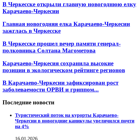
В Черкесске открыли главную новогоднюю елку
Карачаево-Черкесии
Главная новогодняя елка Карачаево-Черкесии
зажглась в Черкесске
В Черкесске прошел вечер памяти генерал-
полковника Солтана Магометова
Карачаево-Черкесия сохранила высокие
позиции в экологическом рейтинге регионов
В Карачаево-Черкесии зафиксирован рост
заболеваемости ОРВИ и гриппом...
Последние новости
Туристический поток на курорты Карачаево-
Черкесии в новогодние каникулы увеличился почти
на 4%
16.01.2026