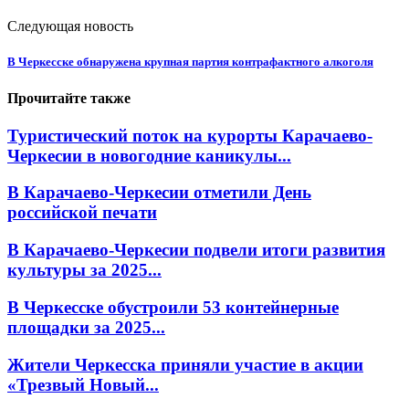
Следующая новость
В Черкесске обнаружена крупная партия контрафактного алкоголя
Прочитайте также
Туристический поток на курорты Карачаево-
Черкесии в новогодние каникулы...
В Карачаево-Черкесии отметили День
российской печати
В Карачаево-Черкесии подвели итоги развития
культуры за 2025...
В Черкесске обустроили 53 контейнерные
площадки за 2025...
Жители Черкесска приняли участие в акции
«Трезвый Новый...