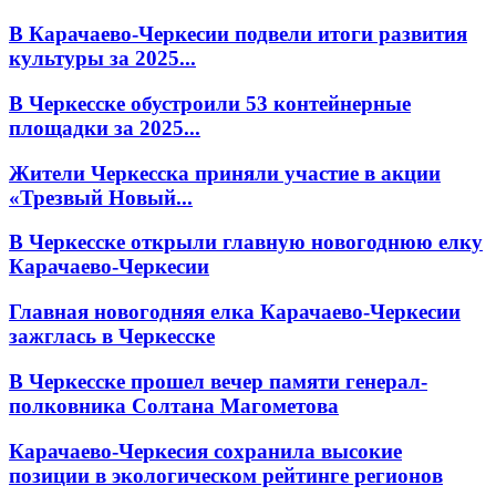
В Карачаево-Черкесии подвели итоги развития
культуры за 2025...
В Черкесске обустроили 53 контейнерные
площадки за 2025...
Жители Черкесска приняли участие в акции
«Трезвый Новый...
В Черкесске открыли главную новогоднюю елку
Карачаево-Черкесии
Главная новогодняя елка Карачаево-Черкесии
зажглась в Черкесске
В Черкесске прошел вечер памяти генерал-
полковника Солтана Магометова
Карачаево-Черкесия сохранила высокие
позиции в экологическом рейтинге регионов