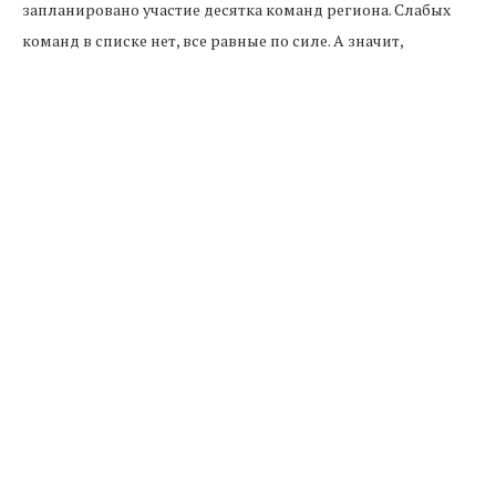
запланировано участие десятка команд региона. Слабых
команд в списке нет, все равные по силе. А значит,
чемпионат обещает быть интересным.
Согласно распространенному сообщению, старт
соревнований запланирован на второе августа.
Мероприятие пройдет на территории аула Эркин-Шахар
(Ногайский район). Площадкой станет стадион,
принадлежащий сельскохозяйственному колледжу.
Ежедневно будет проводиться по четыре игры.
Известно, что методом жеребьевки уже выбраны команды,
которые будут показывать свое мастерство первыми. Ими
стали сборные Черкесска и Усть-Джегуты.
Как справка, День физкультурника отмечается на
территории РФ. Датой становится вторая суббота августа,