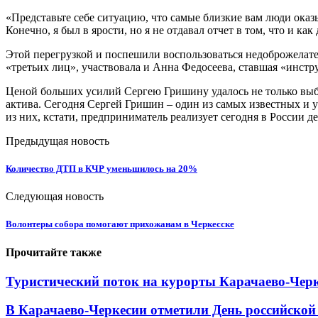
«Представьте себе ситуацию, что самые близкие вам люди ока
Конечно, я был в ярости, но я не отдавал отчет в том, что и к
Этой перегрузкой и поспешили воспользоваться недоброжелате
«третьих лиц», участвовала и Анна Федосеева, ставшая «инстр
Ценой больших усилий Сергею Гришину удалось не только выбра
актива. Сегодня Сергей Гришин – один из самых известных и
из них, кстати, предприниматель реализует сегодня в России де
Предыдущая новость
Количество ДТП в КЧР уменьшилось на 20%
Следующая новость
Волонтеры собора помогают прихожанам в Черкесске
Прочитайте также
Туристический поток на курорты Карачаево-Черк
В Карачаево-Черкесии отметили День российской