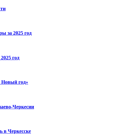
ати
ы за 2025 год
2025 год
й Новый год»
чаево-Черкесии
ь в Черкесске