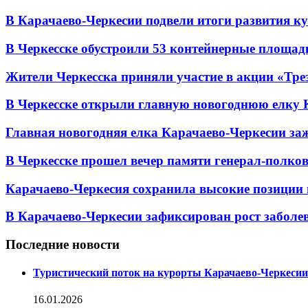
В Карачаево-Черкесии подвели итоги развития кул
В Черкесске обустроили 53 контейнерные площадки
Жители Черкесска приняли участие в акции «Тре
В Черкесске открыли главную новогоднюю елку 
Главная новогодняя елка Карачаево-Черкесии заж
В Черкесске прошел вечер памяти генерал-полк
Карачаево-Черкесия сохранила высокие позиции 
В Карачаево-Черкесии зафиксирован рост заболе
Последние новости
Туристический поток на курорты Карачаево-Черкесии
16.01.2026