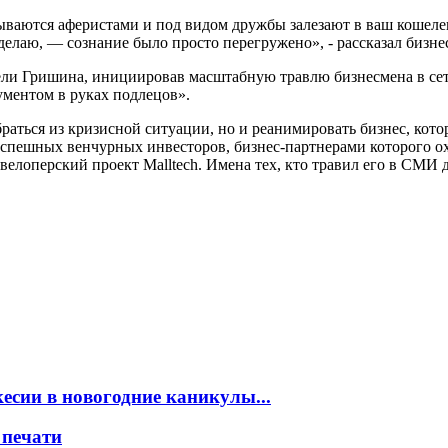
зываются аферистами и под видом дружбы залезают в ваш кошеле
ак делаю, — сознание было просто перегружено», - рассказал биз
ли Гришина, инициировав масштабную травлю бизнесмена в сети
ументом в руках подлецов».
ться из кризисной ситуации, но и реанимировать бизнес, котор
 успешных венчурных инвесторов, бизнес-партнерами которого 
велоперский проект Malltech. Имена тех, кто травил его в СМИ д
есии в новогодние каникулы...
 печати