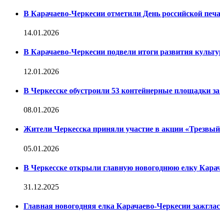
В Карачаево-Черкесии отметили День российской печ
14.01.2026
В Карачаево-Черкесии подвели итоги развития культур
12.01.2026
В Черкесске обустроили 53 контейнерные площадки за 
08.01.2026
Жители Черкесска приняли участие в акции «Трезвы
05.01.2026
В Черкесске открыли главную новогоднюю елку Кара
31.12.2025
Главная новогодняя елка Карачаево-Черкесии зажглас