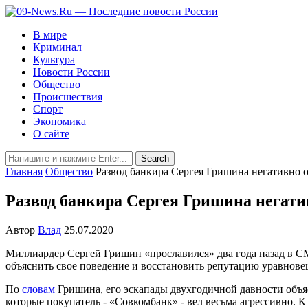
В мире
Криминал
Культура
Новости России
Общество
Происшествия
Спорт
Экономика
О сайте
Главная
Общество
Развод банкира Сергея Гришина негативно о
Развод банкира Сергея Гришина негатив
Автор
Влад
25.07.2020
Миллиардер Сергей Гришин «прославился» два года назад в С
объяснить свое поведение и восстановить репутацию уравнове
По
словам
Гришина, его эскапады двухгодичной давности объя
которые покупатель - «Совкомбанк» - вел весьма агрессивно. 