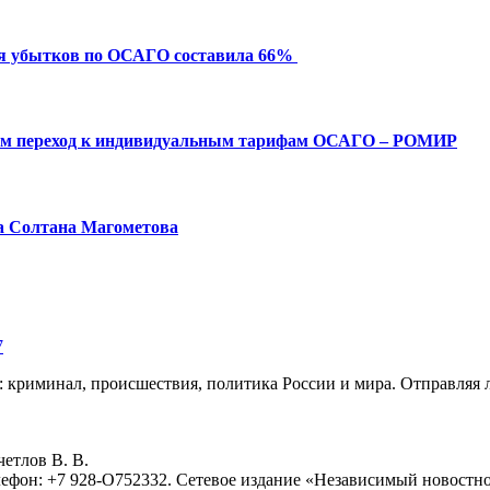
ия убытков по ОСАГО составила 66%
ым переход к индивидуальным тарифам ОСАГО – РОМИР
а Солтана Магометова
7
: криминал, происшествия, политика России и мира. Отправляя 
eтлoв B. B.
лефон: +7 928-O752332. Сетевое издание «Независимый новостно