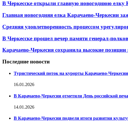
В Черкесске открыли главную новогоднюю елку 
Главная новогодняя елка Карачаево-Черкесии заж
Средняя удовлетворенность процессом урегулиро
В Черкесске прошел вечер памяти генерал-полк
Карачаево-Черкесия сохранила высокие позиции 
Последние новости
Туристический поток на курорты Карачаево-Черкесии
16.01.2026
В Карачаево-Черкесии отметили День российской печ
14.01.2026
В Карачаево-Черкесии подвели итоги развития культур