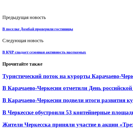
Предыдущая новость
В поселке Домбай проверили гостиницы
Следующая новость
В КЧР спадает сезонная активность насекомых
Прочитайте также
Туристический поток на курорты Карачаево-Черк
В Карачаево-Черкесии отметили День российской
В Карачаево-Черкесии подвели итоги развития кул
В Черкесске обустроили 53 контейнерные площадки
Жители Черкесска приняли участие в акции «Тре