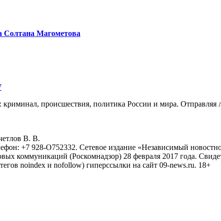
а Солтана Магометова
7
: криминал, происшествия, политика России и мира. Отправляя 
eтлoв B. B.
лефон: +7 928-O752332. Сетевое издание «Независимый новостно
овых коммуникаций (Роскомнадзор) 28 февраля 2017 года. Свиде
тегов noindex и nofollow) гиперссылки на сайт 09-news.ru. 18+