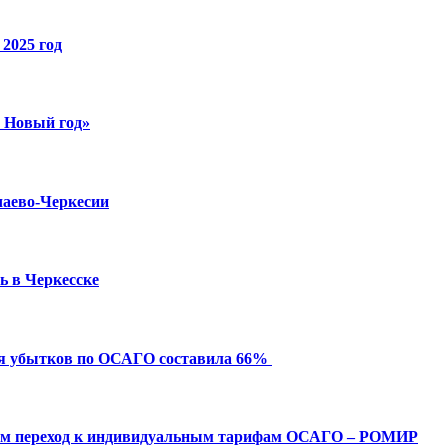
2025 год
й Новый год»
чаево-Черкесии
ь в Черкесске
ия убытков по ОСАГО составила 66%
ым переход к индивидуальным тарифам ОСАГО – РОМИР