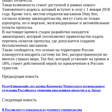
пишет 09-news.ru.
Такая возможность станет доступной в рамках нового
Таможенного кодекса, который вступит в силу с 1 января 2018
года. Кроме того, местом открытия магазинов Duty free,
согласно новому законодательству, могут стать не только
аэропорты, но и морские, железнодорожные и автомобильные
пункты пропуска.
В настоящее время в стадии разработки находится
законопроект, который уполномочит правительство издать
перечень пунктов пропуска, где допускается создание
беспошлинных магазинов.
Также сообщается, что осенью на территории России
планируется внедрить систему tax free, распространенную во
многих странах мира. Tax free, который установят на уровне в
18%, станет действенной мерой по привлечению в Россию
туристов.
Предыдущая новость
Республиканский слет актива Карачаево-Черкесского регионального
отделения Российского движения школьников проходит в п. Архыз
Следующая новость
В России могут отказаться от долевого строительства