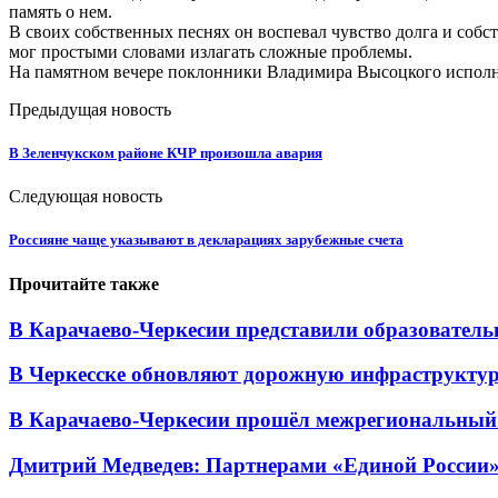
память о нем.
В своих собственных песнях он воспевал чувство долга и собст
мог простыми словами излагать сложные проблемы.
На памятном вечере поклонники Владимира Высоцкого исполни
Предыдущая новость
В Зеленчукском районе КЧР произошла авария
Следующая новость
Россияне чаще указывают в декларациях зарубежные счета
Прочитайте также
В Карачаево-Черкесии представили образователь
В Черкесске обновляют дорожную инфраструктуру
В Карачаево-Черкесии прошёл межрегиональный
Дмитрий Медведев: Партнерами «Единой России» я