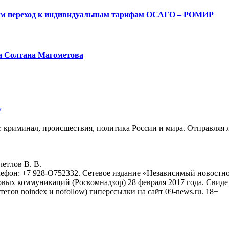
ым переход к индивидуальным тарифам ОСАГО – РОМИР
а Солтана Магометова
7
: криминал, происшествия, политика России и мира. Отправляя 
eтлoв B. B.
лефон: +7 928-O752332. Сетевое издание «Независимый новостно
овых коммуникаций (Роскомнадзор) 28 февраля 2017 года. Свиде
тегов noindex и nofollow) гиперссылки на сайт 09-news.ru. 18+