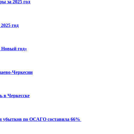
ы за 2025 год
2025 год
й Новый год»
чаево-Черкесии
ь в Черкесске
ия убытков по ОСАГО составила 66%