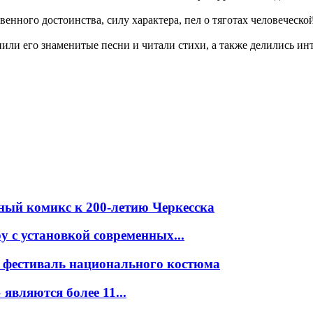
венного достоинства, силу характера, пел о тяготах человеческ
ли его знаменитые песни и читали стихи, а также делились ин
ный комикс к 200-летию Черкесска
 с установкой современных...
 фестиваль национального костюма
вляются более 11...