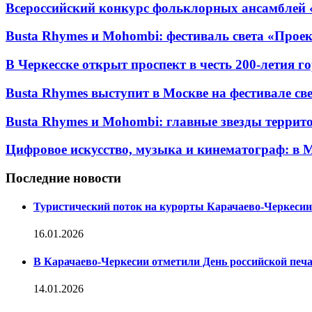
Всероссийский конкурс фольклорных ансамблей «
Busta Rhymes и Mohombi: фестиваль света «Проек
В Черкесске открыт проспект в честь 200-летия г
Busta Rhymes выступит в Москве на фестивале свет
Busta Rhymes и Mohombi: главные звезды территор
Цифровое искусство, музыка и кинематограф: в М
Последние новости
Туристический поток на курорты Карачаево-Черкесии
16.01.2026
В Карачаево-Черкесии отметили День российской печ
14.01.2026