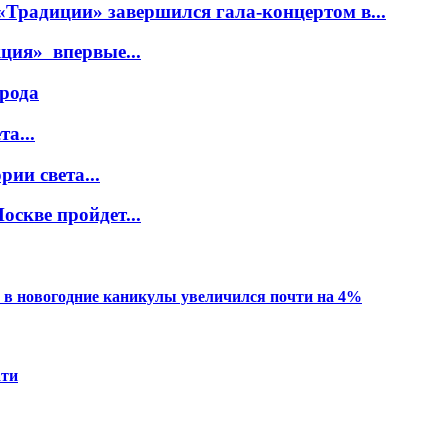
Традиции» завершился гала-концертом в...
ция» впервые...
орода
а...
ии света...
оскве пройдет...
 в новогодние каникулы увеличился почти на 4%
ати