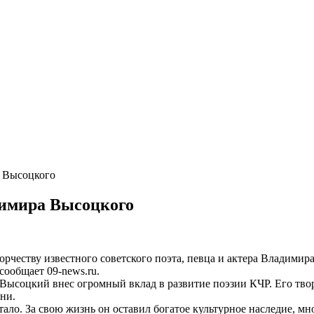
а Высоцкого
димира Высоцкого
рчеству известного советского поэта, певца и актера Владими
сообщает 09-news.ru.
ысоцкий внес огромный вклад в развитие поэзии КЧР. Его твор
ни.
тало. За свою жизнь он оставил богатое культурное наследие, м