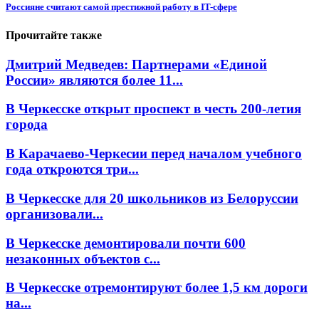
Россияне считают самой престижной работу в IT-сфере
Прочитайте также
Дмитрий Медведев: Партнерами «Единой
России» являются более 11...
В Черкесске открыт проспект в честь 200-летия
города
В Карачаево-Черкесии перед началом учебного
года откроются три...
В Черкесске для 20 школьников из Белоруссии
организовали...
В Черкесске демонтировали почти 600
незаконных объектов с...
В Черкесске отремонтируют более 1,5 км дороги
на...