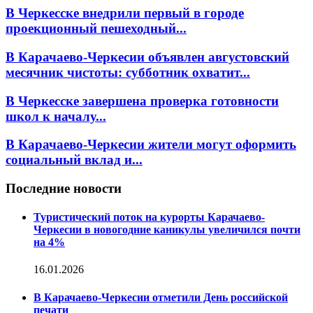
В Черкесске внедрили первый в городе
проекционный пешеходный...
В Карачаево-Черкесии объявлен августовский
месячник чистоты: субботник охватит...
В Черкесске завершена проверка готовности
школ к началу...
В Карачаево-Черкесии жители могут оформить
социальный вклад и...
Последние новости
Туристический поток на курорты Карачаево-
Черкесии в новогодние каникулы увеличился почти
на 4%
16.01.2026
В Карачаево-Черкесии отметили День российской
печати