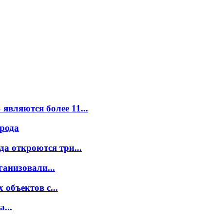
вляются более 11...
орода
а откроются три...
ганизовали...
объектов с...
...