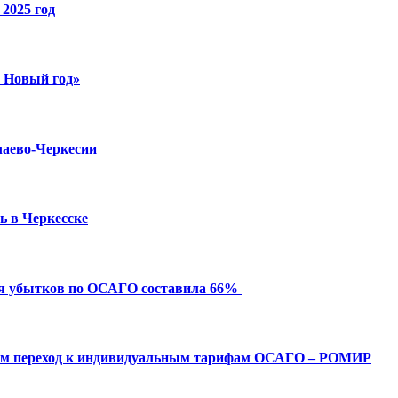
2025 год
й Новый год»
чаево-Черкесии
ь в Черкесске
ия убытков по ОСАГО составила 66%
ым переход к индивидуальным тарифам ОСАГО – РОМИР