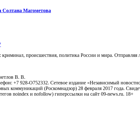
а Солтана Магометова
7
: криминал, происшествия, политика России и мира. Отправляя 
eтлoв B. B.
лефон: +7 928-O752332. Сетевое издание «Независимый новостно
овых коммуникаций (Роскомнадзор) 28 февраля 2017 года. Свиде
тегов noindex и nofollow) гиперссылки на сайт 09-news.ru. 18+