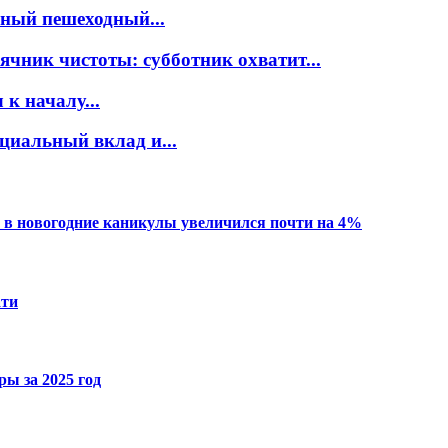
нный пешеходный...
ячник чистоты: субботник охватит...
к началу...
циальный вклад и...
 в новогодние каникулы увеличился почти на 4%
ати
ы за 2025 год