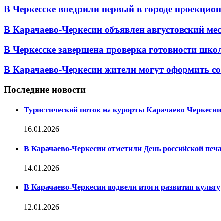
В Черкесске внедрили первый в городе проекцио
В Карачаево-Черкесии объявлен августовский мес
В Черкесске завершена проверка готовности школ 
В Карачаево-Черкесии жители могут оформить со
Последние новости
Туристический поток на курорты Карачаево-Черкесии
16.01.2026
В Карачаево-Черкесии отметили День российской печ
14.01.2026
В Карачаево-Черкесии подвели итоги развития культур
12.01.2026