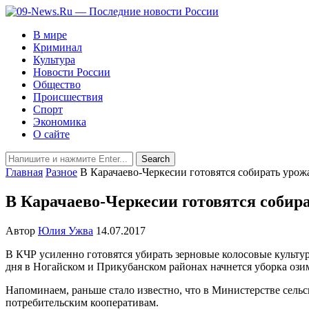
В мире
Криминал
Культура
Новости России
Общество
Происшествия
Спорт
Экономика
О сайте
Главная
Разное
В Карачаево-Черкесии готовятся собирать урож
В Карачаево-Черкесии готовятся собир
Автор
Юлия Ужва
14.07.2017
В КЧР усиленно готовятся убирать зерновые колосовые культур
дня в Ногайском и Прикубанском районах начнется уборка озим
Напоминаем, раньше стало известно, что в Министерстве сель
потребительским кооперативам.