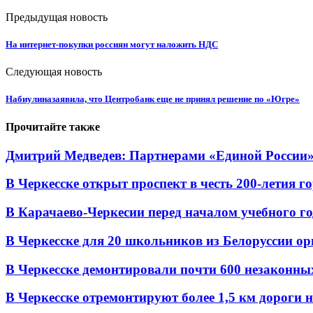
Предыдущая новость
На интернет-покупки россиян могут наложить НДС
Следующая новость
Набиулиназаявила, что Центробанк еще не принял решение по «Югре»
Прочитайте также
Дмитрий Медведев: Партнерами «Единой России» я
В Черкесске открыт проспект в честь 200-летия г
В Карачаево-Черкесии перед началом учебного год
В Черкесске для 20 школьников из Белоруссии ор
В Черкесске демонтировали почти 600 незаконных 
В Черкесске отремонтируют более 1,5 км дороги на