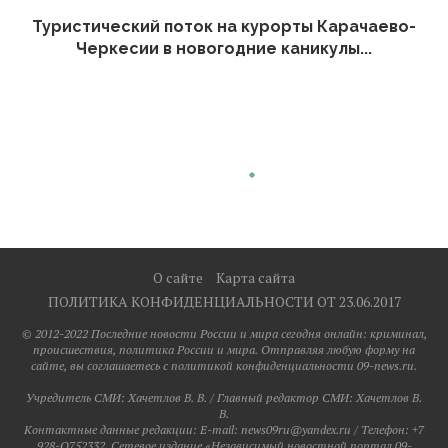
Туристический поток на курорты Карачаево-
Черкесии в новогодние каникулы...
О сайте
Карта сайта
ПОЛИТИКА КОНФИДЕНЦИАЛЬНОСТИ ОТ 23.06.2017
© 2012-2022 Последние новости России и мира сегодня онлайн: криминал,
происшествия, политика России и мира. Отправляя любую форму на
сайте, вы соглашаетесь с политикой конфиденциальности 09-news.ru.
Учредитель СМИ: Хaчeтлoв B. B. / Главный редактор СМИ: Хaчeтлoв B.
B.
Контактные данные редакции: E-mail: news09ru@yandex.ru / Телефон: +7
928-O752332. Сетевое издание «Независимый новостной портал 09-