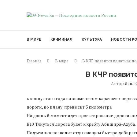
В МИРЕ
КРИМИНАЛ
КУЛЬТУРА
НОВОСТИ Р
Главная
В мире
В КЧР появится канатная до
В КЧР появит
Автор
Лена 
к концу этого года на знаменитом карачаево-черкес
дороги, по плану, превысит 3 километра.
На данный момент идет проектирование дороги под
B10. Тянуться дорога будет к хребту Абишира-Ахуба.
Подъемник позволит отдыхающим быстро добираться