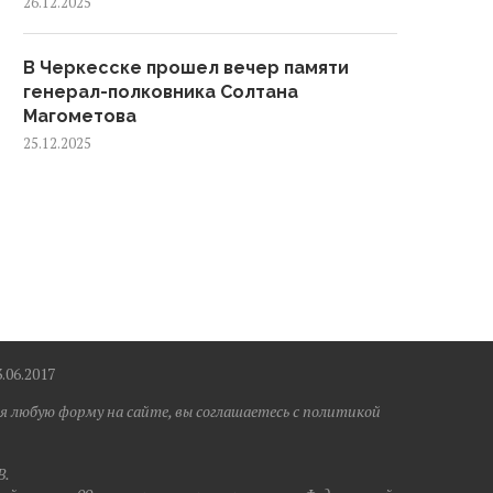
26.12.2025
В Черкесске прошел вечер памяти
генерал-полковника Солтана
Магометова
25.12.2025
6.2017
я любую форму на сайте, вы соглашаетесь с политикой
B.