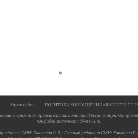
Карта сайта
ПОЛИТИКА КОНФИДЕНЦИАЛЬНОСТИ ОТ 23.0
я онлайн: криминал, происшествия, политика России и мира. Отправля
конфиденциальности 09-news.ru.
чредитель СМИ: Хaчeтлoв B. B. / Главный редактор СМИ: Хaчeтлoв B. 