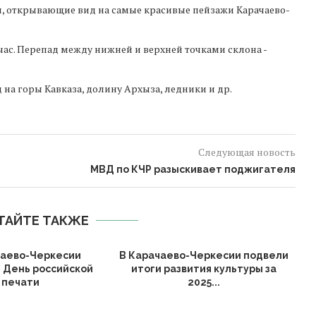
и, открывающие вид на самые красивые пейзажи Карачаево-
час. Перепад между нижней и верхней точками склона -
 на горы Кавказа, долину Архыза, ледники и др.
Следующая новость
МВД по КЧР разыскивает поджигателя
ТАЙТЕ ТАКЖЕ
чаево-Черкесии
В Карачаево-Черкесии подвели
 День российской
итоги развития культуры за
печати
2025...