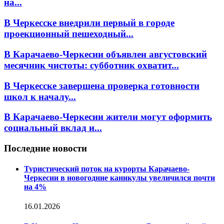
на...
В Черкесске внедрили первый в городе
проекционный пешеходный...
В Карачаево-Черкесии объявлен августовский
месячник чистоты: субботник охватит...
В Черкесске завершена проверка готовности
школ к началу...
В Карачаево-Черкесии жители могут оформить
социальный вклад и...
Последние новости
Туристический поток на курорты Карачаево-
Черкесии в новогодние каникулы увеличился почти
на 4%
16.01.2026