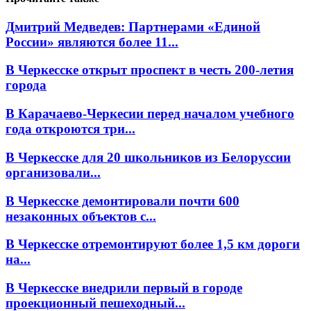
Дмитрий Медведев: Партнерами «Единой
России» являются более 11...
В Черкесске открыт проспект в честь 200-летия
города
В Карачаево-Черкесии перед началом учебного
года откроются три...
В Черкесске для 20 школьников из Белоруссии
организовали...
В Черкесске демонтировали почти 600
незаконных объектов с...
В Черкесске отремонтируют более 1,5 км дороги
на...
В Черкесске внедрили первый в городе
проекционный пешеходный...