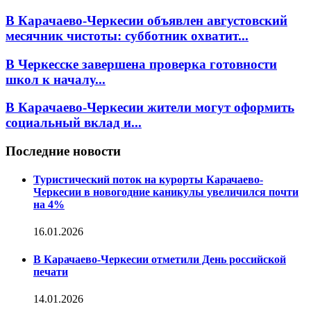
В Карачаево-Черкесии объявлен августовский
месячник чистоты: субботник охватит...
В Черкесске завершена проверка готовности
школ к началу...
В Карачаево-Черкесии жители могут оформить
социальный вклад и...
Последние новости
Туристический поток на курорты Карачаево-
Черкесии в новогодние каникулы увеличился почти
на 4%
16.01.2026
В Карачаево-Черкесии отметили День российской
печати
14.01.2026