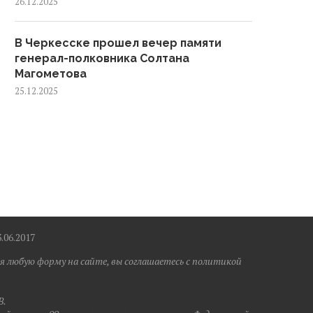
26.12.2025
В Черкесске прошел вечер памяти
генерал-полковника Солтана
Магометова
25.12.2025
6.2017
я любую форму на сайте, вы соглашаетесь с политикой
B.