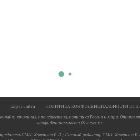
Карта сайта
ПОЛИТИКА КОНФИДЕНЦИАЛЬНОСТИ ОТ 23.0
я онлайн: криминал, происшествия, политика России и мира. Отправля
конфиденциальности 09-news.ru.
чредитель СМИ: Хaчeтлoв B. B. / Главный редактор СМИ: Хaчeтлoв B. 