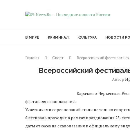
В МИРЕ
КРИМИНАЛ
КУЛЬТУРА
НОВОСТИ Р
Главная
Спорт
Всероссийский фестиваль ск
Всероссийский фестиваль
Автор
И
Карачаево-Черкесская Рес
фестиваля скалолазания.
Участниками соревнований стали не только спортсме
Фестиваль проходит в рамках празднования 25-летия
даты отнесения скалолазания к официальному виду 