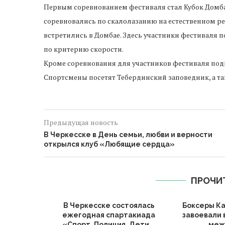
Первым соревнованием фестиваля стал Кубок Домб
соревновались по скалолазанию на естественном р
встретились в Домбае. Здесь участники фестиваля 
по критерию скорости.
Кроме соревнования для участников фестиваля по
Спортсмены посетят Тебердинский заповедник, а т
Предыдущая новость
В Черкесске в День семьи, любви и верности
открылся клуб «Любящие сердца»
ПРОЧИ
В Черкесске состоялась
Боксеры К
ежегодная спартакиада
завоевали 
«Спорт. Полиция. Дети...
меж