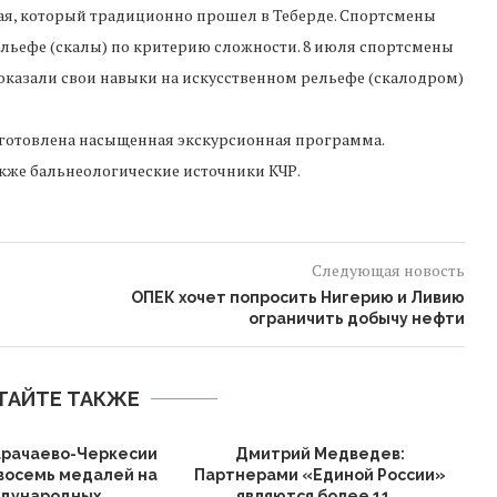
ая, который традиционно прошел в Теберде. Спортсмены
ельефе (скалы) по критерию сложности. 8 июля спортсмены
показали свои навыки на искусственном рельефе (скалодром)
дготовлена насыщенная экскурсионная программа.
акже бальнеологические источники КЧР.
Следующая новость
ОПЕК хочет попросить Нигерию и Ливию
ограничить добычу нефти
ТАЙТЕ ТАКЖЕ
арачаево-Черкесии
Дмитрий Медведев:
восемь медалей на
Партнерами «Единой России»
дународных
являются более 11...