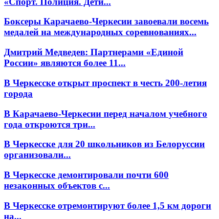
«Спорт. Полиция. Дети...
Боксеры Карачаево-Черкесии завоевали восемь
медалей на международных соревнованиях...
Дмитрий Медведев: Партнерами «Единой
России» являются более 11...
В Черкесске открыт проспект в честь 200-летия
города
В Карачаево-Черкесии перед началом учебного
года откроются три...
В Черкесске для 20 школьников из Белоруссии
организовали...
В Черкесске демонтировали почти 600
незаконных объектов с...
В Черкесске отремонтируют более 1,5 км дороги
на...