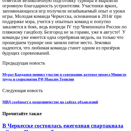
отметили великолепную подготовку турнира и выразили
огромную благодарность устроителям. Участники ярких,
запоминающихся игр получили незабываемый опыт и уроки
игры. Молодая команда Черкесска, основанная в 2014г при
поддержке мэра, учится у опытных команд и попутно
закаляется в боях, ведь впереди IV тур Чемпионата России по
пляжному гандболу. Белгород не за горами, уже в августе! У
команды уже имеется одна серебряная медаль, на только что
прошедшем турнире они заняли пятое место. Земляки
надеются, что любимая команда станет одним из призёров
будущих соревнований.
Предыдущая новость
Мурат Карданов принял участие в совещании, которое провел Министр
труда и соцразвития РФ Максим Топилин
Следующая новость
МВД сообщает о мошенничестве на сайтах объявлений
Прочитайте также
В Черкесске состоялась ежегодная спартакиада