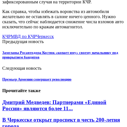
зафиксированным случая на территории КЧР.
Как справка, чтобы избежать воровства из автомобиля
желательно не оставлять в салоне ничего ценного. Нужно
сказать, что сейчас наблюдается снижение числа взломов авто
исключительно по кражам автомагнитол.
КЧР
МВД по КЧР
Черкесск
Предыдущая новость
Замглавы Росавтодора Костюк «копает яму» своему начальнику под
прикрытием бандитов
Следующая новость
Премьер Армении совершает революцию
Прочитайте также
Дмитрий Медведев: Партнерами «Единой
России» являются более 11...
В Черкесске открыт проспект в честь 200-летия
города