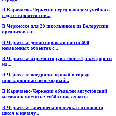
В Карачаево-Черкесии перед началом учебного
года откроются три...
В Черкесске для 20 школьников из Белоруссии
организовали...
В Черкесске демонтировали почти 600
незаконных объектов с...
В Черкесске отремонтируют более 1,5 км дороги
на...
В Черкесске внедрили первый в городе
проекционный пешеходный...
В Карачаево-Черкесии объявлен августовский
месячник чистоты: субботник охватит...
В Черкесске завершена проверка готовности
школ к началу...