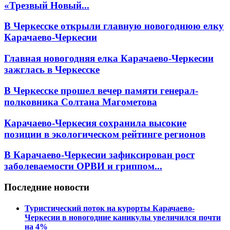
«Трезвый Новый...
В Черкесске открыли главную новогоднюю елку
Карачаево-Черкесии
Главная новогодняя елка Карачаево-Черкесии
зажглась в Черкесске
В Черкесске прошел вечер памяти генерал-
полковника Солтана Магометова
Карачаево-Черкесия сохранила высокие
позиции в экологическом рейтинге регионов
В Карачаево-Черкесии зафиксирован рост
заболеваемости ОРВИ и гриппом...
Последние новости
Туристический поток на курорты Карачаево-
Черкесии в новогодние каникулы увеличился почти
на 4%