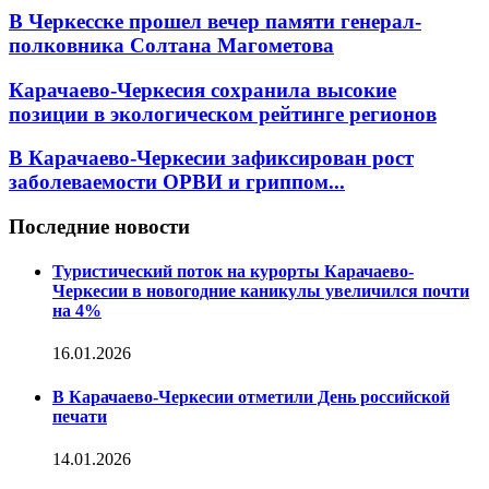
В Черкесске прошел вечер памяти генерал-
полковника Солтана Магометова
Карачаево-Черкесия сохранила высокие
позиции в экологическом рейтинге регионов
В Карачаево-Черкесии зафиксирован рост
заболеваемости ОРВИ и гриппом...
Последние новости
Туристический поток на курорты Карачаево-
Черкесии в новогодние каникулы увеличился почти
на 4%
16.01.2026
В Карачаево-Черкесии отметили День российской
печати
14.01.2026