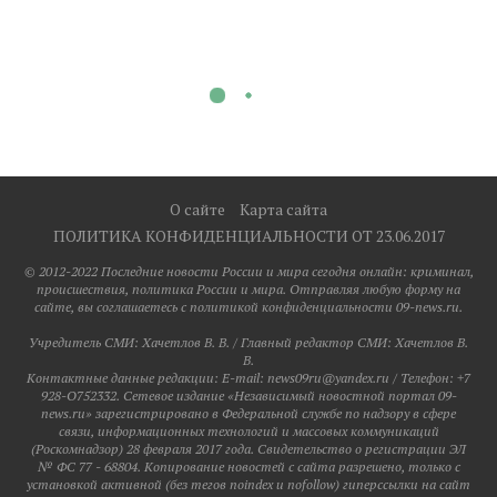
О сайте
Карта сайта
ПОЛИТИКА КОНФИДЕНЦИАЛЬНОСТИ ОТ 23.06.2017
© 2012-2022 Последние новости России и мира сегодня онлайн: криминал,
происшествия, политика России и мира. Отправляя любую форму на
сайте, вы соглашаетесь с политикой конфиденциальности 09-news.ru.
Учредитель СМИ: Хaчeтлoв B. B. / Главный редактор СМИ: Хaчeтлoв B.
B.
Контактные данные редакции: E-mail: news09ru@yandex.ru / Телефон: +7
928-O752332. Сетевое издание «Независимый новостной портал 09-
news.ru» зарегистрировано в Федеральной службе по надзору в сфере
связи, информационных технологий и массовых коммуникаций
(Роскомнадзор) 28 февраля 2017 года. Свидетельство о регистрации ЭЛ
№ ФС 77 - 68804. Копирование новостей с сайта разрешено, только с
установкой активной (без тегов noindex и nofollow) гиперссылки на сайт