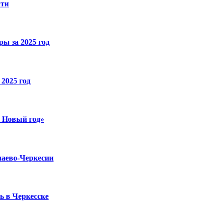
ати
ы за 2025 год
2025 год
й Новый год»
чаево-Черкесии
ь в Черкесске