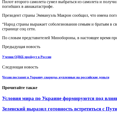
Пилот второго самолета сумел выбраться из самолета и получи
погибших в авиакатастрофе.
Президент страны Эммануэль Макрон сообщил, что имена поги
“Народ страны выражает соболезнования семьям и братьям в с
странице соц сети.
По словам представителей Минобороны, в настоящее время про
Предыдущая новость
Учения ОДКБ пройдут в России
Следующая новость
Чехия поставит в Украину снаряды, купленные на российские деньги
Прочитайте также
Условия мира по Украине формируются под вли
Зеленский выразил готовность встретиться с Пут