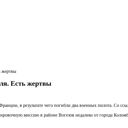
ь жертвы
ля. Есть жертвы
ке Франции, в результате чего погибли два военных пилота. Со 
ровочную миссию в районе Вогезов недалеко от города Коломб-л