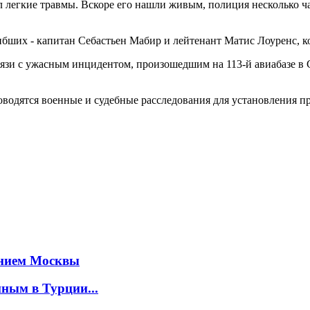
л легкие травмы. Вскоре его нашли живым, полиция несколько ч
бших - капитан Себастьен Мабир и лейтенант Матис Лоуренс, к
вязи с ужасным инцидентом, произошедшим на 113-й авиабазе в 
водятся военные и судебные расследования для установления п
янием Москвы
иным в Турции...