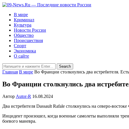
В мире
Криминал
Культура
Новости России
Общество
Происшествия
Спорт
Экономика
О сайте
Главная
В мире
Во Франции столкнулись два истребителя. Ест
Во Франции столкнулись два истребите
Автор
Autor-R
16.08.2024
Два истребителя Dassault Rafale столкнулись на северо-восто
Инцидент произошел, когда военные самолеты выполняли трени
боевого маневра.