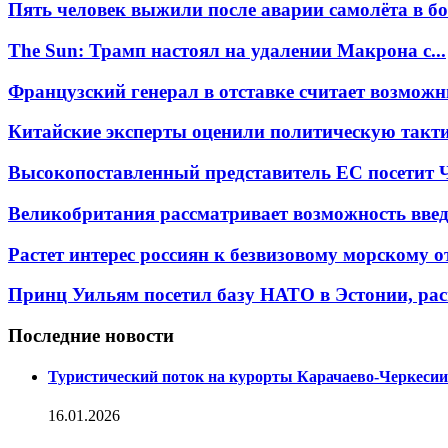
Пять человек выжили после аварии самолёта в бол
The Sun: Трамп настоял на удалении Макрона с...
Французский генерал в отставке считает возможн
Китайские эксперты оценили политическую такти
Высокопоставленный представитель ЕС посетит Ч
Великобритания рассматривает возможность введ
Растет интерес россиян к безвизовому морскому от
Принц Уильям посетил базу НАТО в Эстонии, рас
Последние новости
Туристический поток на курорты Карачаево-Черкесии
16.01.2026