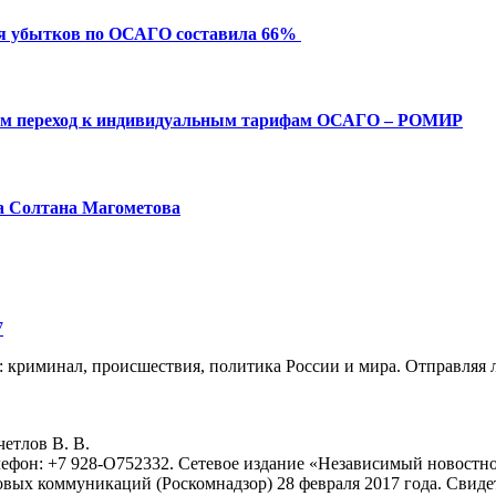
ия убытков по ОСАГО составила 66%
ым переход к индивидуальным тарифам ОСАГО – РОМИР
а Солтана Магометова
7
: криминал, происшествия, политика России и мира. Отправляя 
eтлoв B. B.
лефон: +7 928-O752332. Сетевое издание «Независимый новостно
овых коммуникаций (Роскомнадзор) 28 февраля 2017 года. Свиде