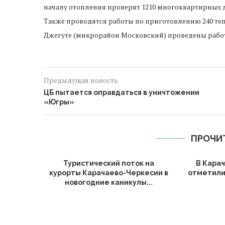
началу отопления проверят 1210 многоквартирных д
Также проводятся работы по приготовлению 240 тепл
Джегуте (микрорайон Московский) проведены работ
Предыдущая новость
ЦБ пытается оправдаться в уничтожении
«Югры»
ПРОЧИ
Туристический поток на
В Кара
курорты Карачаево-Черкесии в
отметили
новогодние каникулы...