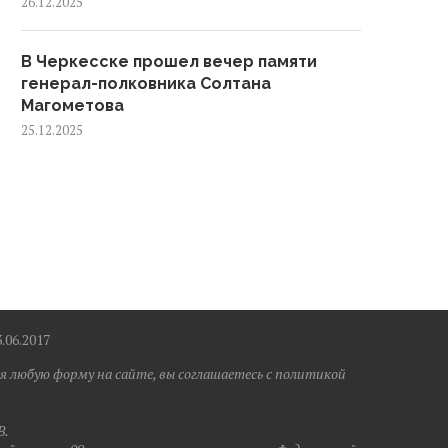
26.12.2025
В Черкесске прошел вечер памяти
генерал-полковника Солтана
Магометова
25.12.2025
6.2017
я любую форму на сайте, вы соглашаетесь с политикой
B.