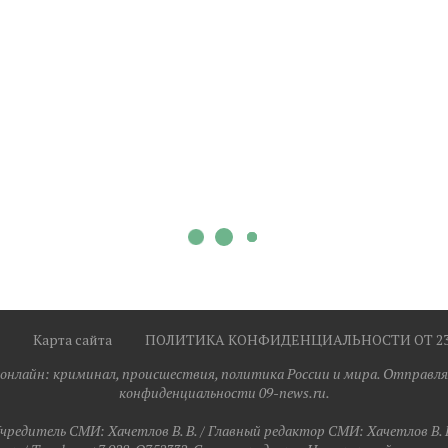
Карта сайта
ПОЛИТИКА КОНФИДЕНЦИАЛЬНОСТИ ОТ 23.0
я онлайн: криминал, происшествия, политика России и мира. Отправля
конфиденциальности 09-news.ru.
чредитель СМИ: Хaчeтлoв B. B. / Главный редактор СМИ: Хaчeтлoв B. 