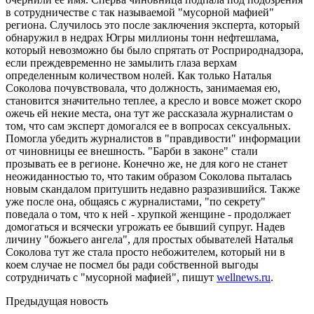
в сотрудничестве с так называемой "мусорной мафией"
региона. Случилось это после заключения эксперта, который
обнаружил в недрах Югры миллионы тонн нефтешлама,
который невозможно бы было спрятать от Росприроднадзора,
если преждевременно не замылить глаза верхам
определенным количеством нолей. Как только Наталья
Соколова почувствовала, что должность, занимаемая ею,
становится значительно теплее, а кресло и вовсе может скоро
ожечь ей некие места, она тут же рассказала журналистам о
том, что сам эксперт домогался ее в вопросах сексуальных.
Помогла убедить журналистов в "правдивости" информации
от чиновницы ее внешность. "Барби в законе" стали
прозывать ее в регионе. Конечно же, не для кого не станет
неожиданностью то, что таким образом Соколова пыталась
новым скандалом притушить недавно разразившийся. Также
уже после она, общаясь с журналистами, "по секрету"
поведала о том, что к ней - хрупкой женщине - продолжает
домогаться и всячески угрожать ее бывший супруг. Надев
личину "божьего ангела", для простых обывателей Наталья
Соколова тут же стала просто небожителем, который ни в
коем случае не посмел бы ради собственной выгоды
сотрудничать с "мусорной мафией", пишут
wellnews.ru
.
Предыдущая новость