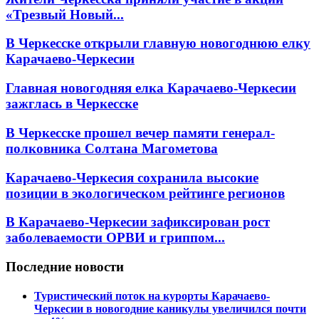
«Трезвый Новый...
В Черкесске открыли главную новогоднюю елку
Карачаево-Черкесии
Главная новогодняя елка Карачаево-Черкесии
зажглась в Черкесске
В Черкесске прошел вечер памяти генерал-
полковника Солтана Магометова
Карачаево-Черкесия сохранила высокие
позиции в экологическом рейтинге регионов
В Карачаево-Черкесии зафиксирован рост
заболеваемости ОРВИ и гриппом...
Последние новости
Туристический поток на курорты Карачаево-
Черкесии в новогодние каникулы увеличился почти