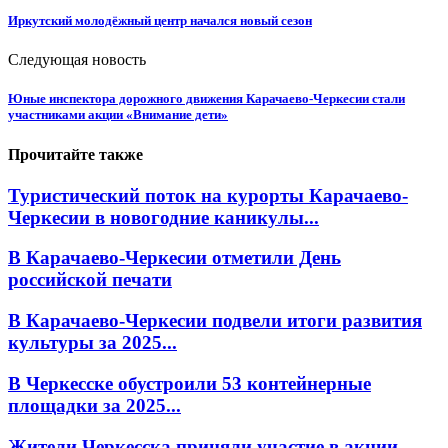
Иркутский молодёжный центр начался новый сезон
Следующая новость
Юные инспектора дорожного движения Карачаево-Черкесии стали
участниками акции «Внимание дети»
Прочитайте также
Туристический поток на курорты Карачаево-
Черкесии в новогодние каникулы...
В Карачаево-Черкесии отметили День
российской печати
В Карачаево-Черкесии подвели итоги развития
культуры за 2025...
В Черкесске обустроили 53 контейнерные
площадки за 2025...
Жители Черкесска приняли участие в акции