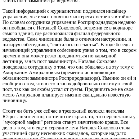
занять пост замминистра ведомства.
Такой информацией с журналистами поделился инсайдер
управления, чье имя в понятных интересах остается в тайне.
По словам сотрудника управления Росприроднадзора недавно
он пообщался с Натальей Соколовой, встретив ее в коридоре
самого здания, где расположился филиал федерального
ведомства. Сама чиновница была в отличном настроении, и,
цитируя собеседника, "светилась от счастья". В ходе беседы с
начальницей управления собеседник узнал о том, что в скором
времени она может резко продвинуться по карьерной
лестнице, заняв пост замминистра. Наталья Соколова
поведовала сотруднику о том, что она общалась на эту тему с
Амирханом Амирхановым (временно исполняющим
обязанности замминистра Росприроднадзора). Именно он ей и
сообщил о том, что в его планах добровольно покинуть свой
пост, так как он якобы устал от суеты. Продвигать же на свое
место Амирханов планирует именно скандально известную
чиновницу.
Стоит ли бить уже сейчас в тревожный колокол жителям
Югры - неизвестно, но точно не скрыть то, что перспективы у
"мусорной мафии" региона станут значительно краше. Все
дело в том, что еще в середине лета Наталья Соколова стала
участницей сразу нескольких скандалов, которые надолго
очернили ее имя. Сперва чиновница подпала под подозрения