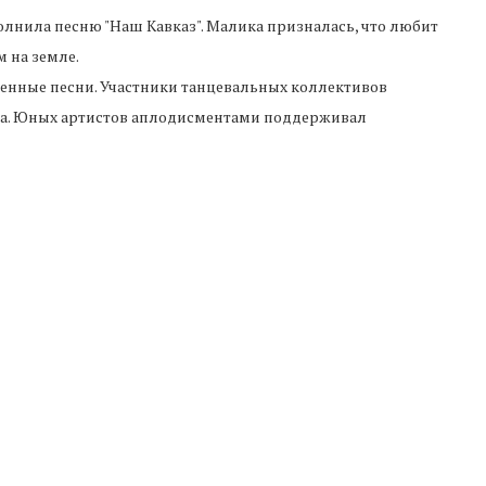
лнила песню "Наш Кавказ". Малика призналась, что любит
 на земле.
енные песни. Участники танцевальных коллективов
ра. Юных артистов аплодисментами поддерживал
ыступали с еще большим энтузиазмом.
грамоты и сувениры.
Следующая новость
Нефть поднялась выше 77 долл. за баррель
ТАЙТЕ ТАКЖЕ
есске обновляют
В Карачаево-Черкесии прошёл