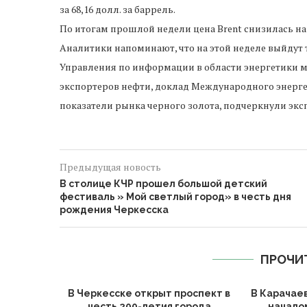
за 68,16 долл. за баррель.
По итогам прошлой недели цена Brent снизилась на 1
Аналитики напоминают, что на этой неделе выйдут
Управления по информации в области энергетики м
экспортеров нефти, доклад Международного энергет
показатели рынка черного золота, подчеркнули экс
Предыдущая новость
В столице КЧР прошел большой детский
фестиваль » Мой светлый город» в честь дня
рождения Черкесска
ПРОЧИ
 число
В Черкесске открыт проспект в
В Карачае
вводу...
честь 200-летия города
начало