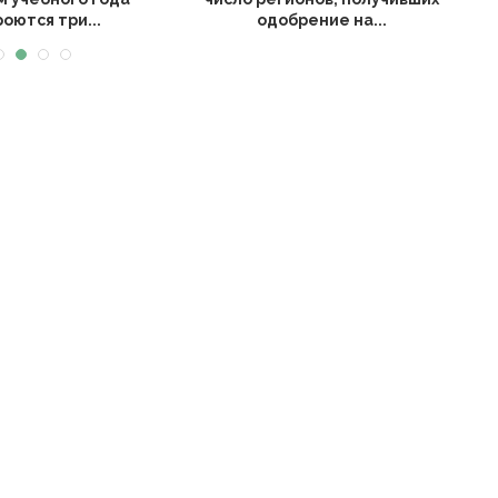
оются три...
одобрение на...