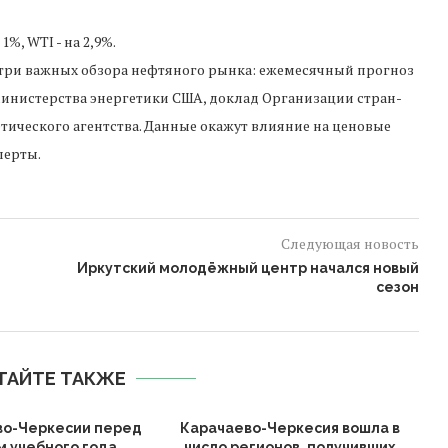
%, WTI - на 2,9%.
 три важных обзора нефтяного рынка: ежемесячный прогноз
инистерства энергетики США, доклад Организации стран-
ического агентства. Данные окажут влияние на ценовые
перты.
Следующая новость
Иркутский молодёжный центр начался новый
сезон
ТАЙТЕ ТАКЖЕ
во-Черкесии перед
Карачаево-Черкесия вошла в
В 
м учебного года
число регионов, получивших
и