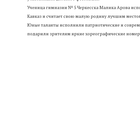
Ученица гимназии № 5 Черкесска Малика Арова испо
Кавказ и считает свою малую родину лучшим местом
Юные таланты исполнили патриотические и соврем
подарили зрителям яркие хореографические номе
зрительный зал. Ребята, чувствуя теплый прием, в
По завершению фестиваля все участники получили 
Предыдущая новость
Набиуллина и ЦБ — враги экономики. Советник
Путина и депутаты критикуют работу
регулятора
ПРОЧИ
 музыка и
В Карачаево-Черкесии
В Черк