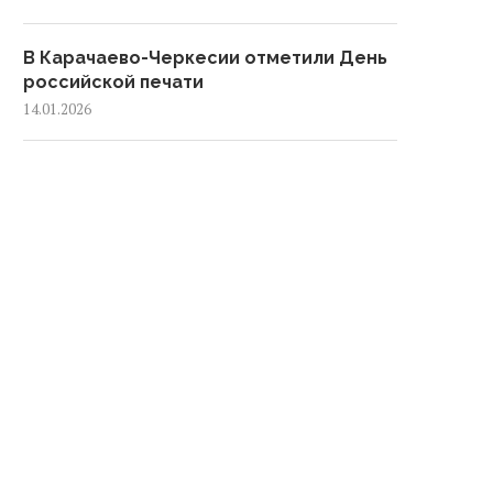
В Карачаево-Черкесии отметили День
российской печати
14.01.2026
В Карачаево-Черкесии подвели итоги
развития культуры за 2025 год
12.01.2026
В Черкесске обустроили 53
контейнерные площадки за 2025 год
08.01.2026
Жители Черкесска приняли участие в
акции «Трезвый Новый год»
05.01.2026
Дмитрий Медведев:
Всероссийский конкур