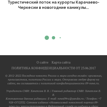
Туристический поток на курорты Карачаево-
Черкесии в новогодние каникулы...
О сайте
Карта сайта
ПОЛИТИКА КОНФИДЕНЦИАЛЬНОСТИ ОТ 23.06.2017
© 2012-2022 Последние новости России и мира сегодня онлайн: криминал,
происшествия, политика России и мира. Отправляя любую форму на
сайте, вы соглашаетесь с политикой конфиденциальности 09-news.ru.
Учредитель СМИ: Хaчeтлoв B. B. / Главный редактор СМИ: Хaчeтлoв B.
B.
Контактные данные редакции: E-mail: news09ru@yandex.ru / Телефон: +7
928-O752332. Сетевое издание «Независимый новостной портал 09-
news.ru» зарегистрировано в Федеральной службе по надзору в сфере