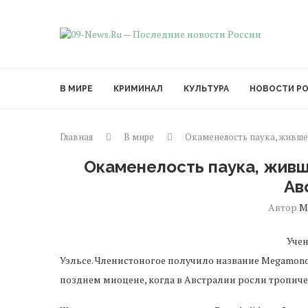
В МИРЕ
КРИМИНАЛ
КУЛЬТУРА
НОВОСТИ Р
Главная
В мире
Окаменелость паука, жившег
Окаменелость паука, живше
Ав
Автор
М
Учен
Уэльсе. Членистоногое получило название Megamonod
позднем миоцене, когда в Австралии росли тропиче