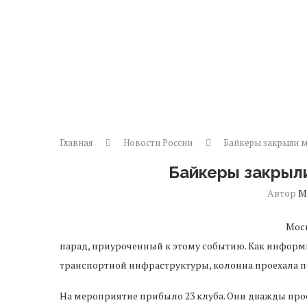
Главная
Новости России
Байкеры закрыли м
Байкеры закрыл
Автор
М
Моск
парад, приуроченный к этому событию. Как информ
транспортной инфраструктуры, колонна проехала п
На мероприятие прибыло 23 клуба. Они дважды прое