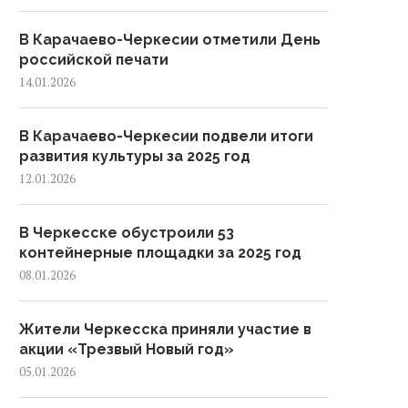
В Карачаево-Черкесии отметили День
российской печати
14.01.2026
В Карачаево-Черкесии подвели итоги
развития культуры за 2025 год
12.01.2026
В Черкесске обустроили 53
контейнерные площадки за 2025 год
08.01.2026
Черкесске внедрили первый в
В Карачаево-Черкеси
Жители Черкесска приняли участие в
городе проекционный
объявлен августовски
акции «Трезвый Новый год»
пешеходный...
месячник чистоты: суббо
охватит...
05.01.2026