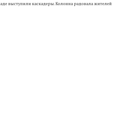
раде выступили каскадеры. Колонна радовала жителей
Следующая новость
Окаменелость паука, жившего 16 млн лет назад,
найдена в Австралии
ТАЙТЕ ТАКЖЕ
сск укрепляет
«Общий сбор» завершен: итоги
тво с Движением
конкурса среди волонтеров
П
Первых
Всероссийской...