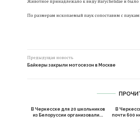
Животное принадлежало к виду Barychelidae и было
По размерам ископаемый паук сопоставим с пауками
Предыдущая новость
Байкеры закрыли мотосезон в Москве
ПРОЧИ
сии перед
В Черкесске для 20 школьников
В Черкесс
о года
из Белоруссии организовали...
почти 600 
...