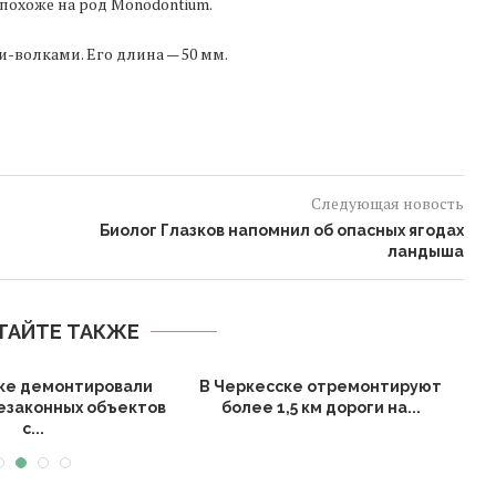
 похоже на род Monodontium.
-волками. Его длина — 50 мм.
Следующая новость
Биолог Глазков напомнил об опасных ягодах
ландыша
ТАЙТЕ ТАКЖЕ
ке демонтировали
В Черкесске отремонтируют
В 
незаконных объектов
более 1,5 км дороги на...
с...