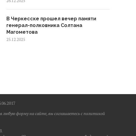
26.12.2025
В Черкесске прошел вечер памяти
генерал-полковника Солтана
Магометова
25.12.2025
6.2017
я любую форму на сайте, вы соглашаетесь с политикой
B.