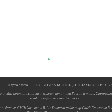
Карта сайта
ПОЛИТИКА КОНФИДЕНЦИАЛЬНОСТИ ОТ 23.0
я онлайн: криминал, происшествия, политика России и мира. Отправля
конфиденциальности 09-news.ru.
чредитель СМИ: Хaчeтлoв B. B. / Главный редактор СМИ: Хaчeтлoв B. 