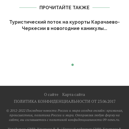
ПРОЧИТАЙТЕ ТАКЖЕ
Туристический поток на курорты Карачаево-
Черкесии в новогодние каникулы...
О сайте
Карта сайта
ПОЛИТИКА КОНФИДЕНЦИАЛЬНОСТИ ОТ 23.06.2017
© 2012-2022 Последние новости России и мира сегодня онлайн: криминал,
происшествия, политика России и мира. Отправляя любую форму на
сайте, вы соглашаетесь с политикой конфиденциальности 09-news.ru.
Учредитель СМИ: Хaчeтлoв B. B. / Главный редактор СМИ: Хaчeтлoв B.