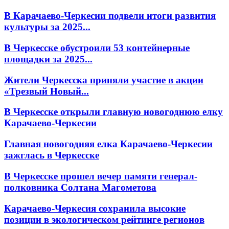
В Карачаево-Черкесии подвели итоги развития
культуры за 2025...
В Черкесске обустроили 53 контейнерные
площадки за 2025...
Жители Черкесска приняли участие в акции
«Трезвый Новый...
В Черкесске открыли главную новогоднюю елку
Карачаево-Черкесии
Главная новогодняя елка Карачаево-Черкесии
зажглась в Черкесске
В Черкесске прошел вечер памяти генерал-
полковника Солтана Магометова
Карачаево-Черкесия сохранила высокие
позиции в экологическом рейтинге регионов