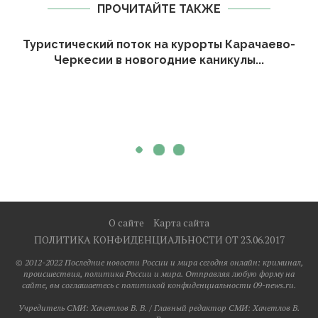
ПРОЧИТАЙТЕ ТАКЖЕ
Туристический поток на курорты Карачаево-
Черкесии в новогодние каникулы...
О сайте
Карта сайта
ПОЛИТИКА КОНФИДЕНЦИАЛЬНОСТИ ОТ 23.06.2017
© 2012-2022 Последние новости России и мира сегодня онлайн: криминал,
происшествия, политика России и мира. Отправляя любую форму на
сайте, вы соглашаетесь с политикой конфиденциальности 09-news.ru.
Учредитель СМИ: Хaчeтлoв B. B. / Главный редактор СМИ: Хaчeтлoв B.