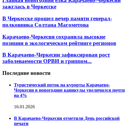
Главная новогодняя елка Карачаево-Черкесии
зажглась в Черкесске
В Черкесске прошел вечер памяти генерал-
полковника Солтана Магометова
Карачаево-Черкесия сохранила высокие
позиции в экологическом рейтинге регионов
В Карачаево-Черкесии зафиксирован рост
заболеваемости ОРВИ и гриппом...
Последние новости
Туристический поток на курорты Карачаево-
Черкесии в новогодние каникулы увеличился почти
на 4%
16.01.2026
В Карачаево-Черкесии отметили День российской
печати