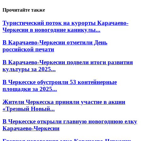
Прочитайте также
Туристический поток на курорты Карачаево-
Черкесии в новогодние каникулы...
В Карачаево-Черкесии отметили День
российской печати
В Карачаево-Черкесии подвели итоги развития
культуры за 2025...
В Черкесске обустроили 53 контейнерные
площадки за 2025...
Жители Черкесска приняли участие в акции
«Трезвый Новый...
В Черкесске открыли главную новогоднюю елку
Карачаево-Черкесии