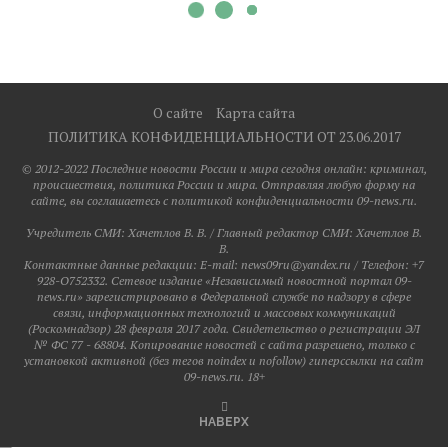
О сайте
Карта сайта
ПОЛИТИКА КОНФИДЕНЦИАЛЬНОСТИ ОТ 23.06.2017
© 2012-2022 Последние новости России и мира сегодня онлайн: криминал,
происшествия, политика России и мира. Отправляя любую форму на
сайте, вы соглашаетесь с политикой конфиденциальности 09-news.ru.
Учредитель СМИ: Хaчeтлoв B. B. / Главный редактор СМИ: Хaчeтлoв B.
B.
Контактные данные редакции: E-mail: news09ru@yandex.ru / Телефон: +7
928-O752332. Сетевое издание «Независимый новостной портал 09-
news.ru» зарегистрировано в Федеральной службе по надзору в сфере
связи, информационных технологий и массовых коммуникаций
(Роскомнадзор) 28 февраля 2017 года. Свидетельство о регистрации ЭЛ
№ ФС 77 - 68804. Копирование новостей с сайта разрешено, только с
установкой активной (без тегов noindex и nofollow) гиперссылки на сайт
09-news.ru. 18+
НАВЕРХ