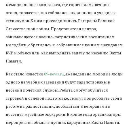
мемориального
комплекса
,
где
горит
пламя
вечного
огоня,
торжественно
собрались
школьники
и
учащиеся
техникумов
.
К
ним
присоединились
Ветераны
Великой
Отечественной
войны
.
Представители
центра
,
занимающегося
военно
-
патриотическим
воспитанием
молодёжи
,
обратились
к
собравшимся
юнным
гражданам
КЧР
и
объяснили
,
как
выполнять
задачу
по
несению
Вахты
Памяти
.
Как стало известно
09-news.ru
, е
женедельно
молодые
люди
одного
из
учебных
заведений
будут
задействованы
в
несении
почётной
службы
.
Ребята
смогут
обучиться
строевой
и
огневой
подготовке
,
смогут
попробовать
себя
в
работе
на
радиостанции
,
пообщаться
с
ветеранами
и
посетить
музейные
экскурсии
.
В
конце
года
организаторы
мероприятия
объявят
лучших
караульных
Вахты
Памяти
.