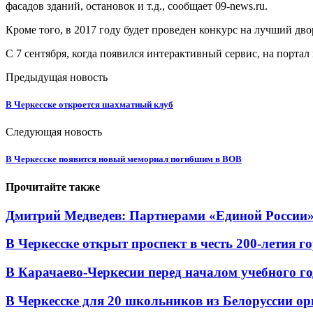
фасадов зданий, остановок и т.д., сообщает 09-news.ru.
Кроме того, в 2017 году будет проведен конкурс на лучший дво
С 7 сентября, когда появился интерактивный сервис, на порта
Предыдущая новость
В Черкесске откроется шахматный клуб
Следующая новость
В Черкесске появится новый мемориал погибшим в ВОВ
Прочитайте также
Дмитрий Медведев: Партнерами «Единой России» я
В Черкесске открыт проспект в честь 200-летия г
В Карачаево-Черкесии перед началом учебного год
В Черкесске для 20 школьников из Белоруссии ор