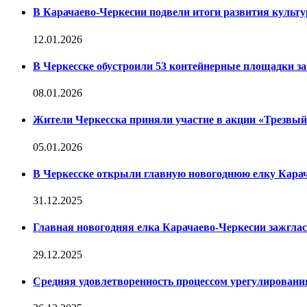
В Карачаево-Черкесии подвели итоги развития культур
12.01.2026
В Черкесске обустроили 53 контейнерные площадки за 
08.01.2026
Жители Черкесска приняли участие в акции «Трезвы
05.01.2026
В Черкесске открыли главную новогоднюю елку Кара
31.12.2025
Главная новогодняя елка Карачаево-Черкесии зажглас
29.12.2025
Средняя удовлетворенность процессом урегулирован