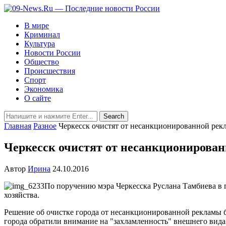
В мире
Криминал
Культура
Новости России
Общество
Происшествия
Спорт
Экономика
О сайте
Главная
Разное
Черкесск очистят от несанкционированной рек
Черкесск очистят от несанкционирова
Автор
Ирина
24.10.2016
По поручению мэра Черкесска Руслана Тамбиева в г
хозяйства.
Решение об очистке города от несанкционированной рекламы 
города обратили внимание на "захламленность" внешнего вида