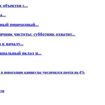
объектов с...
...
нный пешеходный...
ячник чистоты: субботник охватит...
к началу...
циальный вклад и...
 в новогодние каникулы увеличился почти на 4%
ати