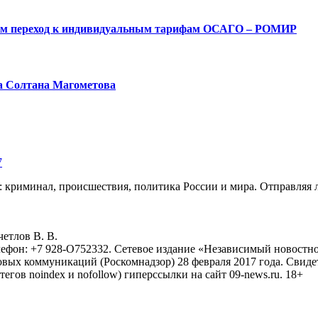
ым переход к индивидуальным тарифам ОСАГО – РОМИР
а Солтана Магометова
7
: криминал, происшествия, политика России и мира. Отправляя 
eтлoв B. B.
лефон: +7 928-O752332. Сетевое издание «Независимый новостно
овых коммуникаций (Роскомнадзор) 28 февраля 2017 года. Свиде
тегов noindex и nofollow) гиперссылки на сайт 09-news.ru. 18+