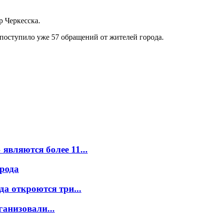
р Черкесска.
л поступило уже 57 обращений от жителей города.
вляются более 11...
орода
а откроются три...
ганизовали...