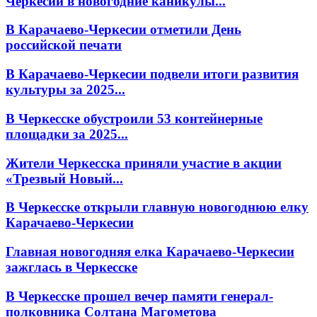
Черкесии в новогодние каникулы...
В Карачаево-Черкесии отметили День
российской печати
В Карачаево-Черкесии подвели итоги развития
культуры за 2025...
В Черкесске обустроили 53 контейнерные
площадки за 2025...
Жители Черкесска приняли участие в акции
«Трезвый Новый...
В Черкесске открыли главную новогоднюю елку
Карачаево-Черкесии
Главная новогодняя елка Карачаево-Черкесии
зажглась в Черкесске
В Черкесске прошел вечер памяти генерал-
полковника Солтана Магометова