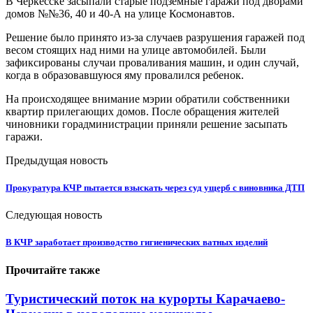
В Черкесске засыпали старые подземные гаражи под дворами
домов №№36, 40 и 40-А на улице Космонавтов.
Решение было принято из-за случаев разрушения гаражей под
весом стоящих над ними на улице автомобилей. Были
зафиксированы случаи проваливания машин, и один случай,
когда в образовавшуюся яму провалился ребенок.
На происходящее внимание мэрии обратили собственники
квартир прилегающих домов. После обращения жителей
чиновники горадминистрации приняли решение засыпать
гаражи.
Предыдущая новость
Прокуратура КЧР пытается взыскать через суд ущерб с виновника ДТП
Следующая новость
В КЧР заработает производство гигиенических ватных изделий
Прочитайте также
Туристический поток на курорты Карачаево-